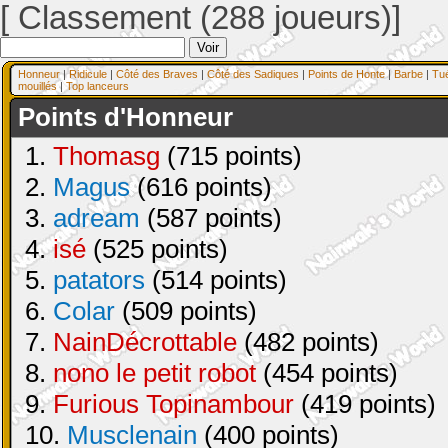
[ Classement (288 joueurs)]
Honneur
|
Ridicule
|
Côté des Braves
|
Côté des Sadiques
|
Points de Honte
|
Barbe
|
Tu
mouillés
|
Top lanceurs
Points d'Honneur
1.
Thomasg
(715 points)
2.
Magus
(616 points)
3.
adream
(587 points)
4.
isé
(525 points)
5.
patators
(514 points)
6.
Colar
(509 points)
7.
NainDécrottable
(482 points)
8.
nono le petit robot
(454 points)
9.
Furious Topinambour
(419 points)
10.
Musclenain
(400 points)