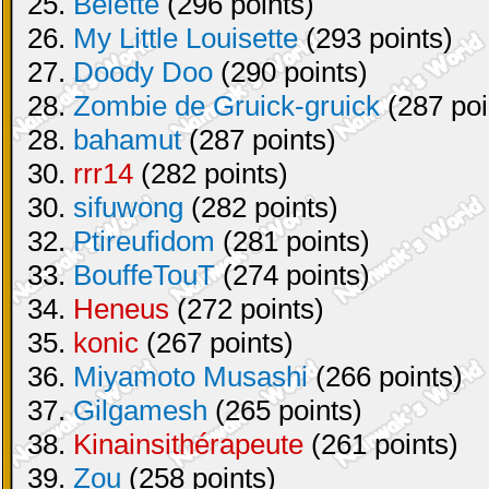
25.
Belette
(296 points)
26.
My Little Louisette
(293 points)
27.
Doody Doo
(290 points)
28.
Zombie de Gruick-gruick
(287 poi
28.
bahamut
(287 points)
30.
rrr14
(282 points)
30.
sifuwong
(282 points)
32.
Ptireufidom
(281 points)
33.
BouffeTouT
(274 points)
34.
Heneus
(272 points)
35.
konic
(267 points)
36.
Miyamoto Musashi
(266 points)
37.
Gilgamesh
(265 points)
38.
Kinainsithérapeute
(261 points)
39.
Zou
(258 points)