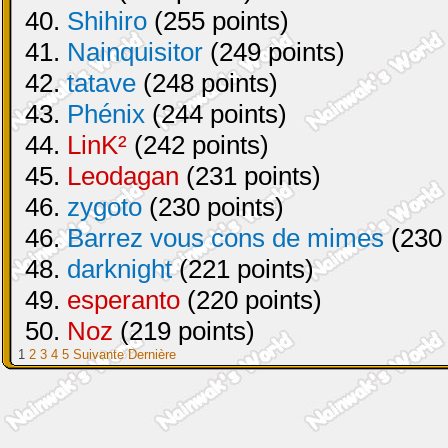
40.
Shihiro
(255 points)
41.
Nainquisitor
(249 points)
42.
tatave
(248 points)
43.
Phénix
(244 points)
44.
LinK²
(242 points)
45.
Leodagan
(231 points)
46.
zygoto
(230 points)
46.
Barrez vous cons de mimes
(230 
48.
darknight
(221 points)
49.
esperanto
(220 points)
50.
Noz
(219 points)
1
2
3
4
5
Suivante
Dernière