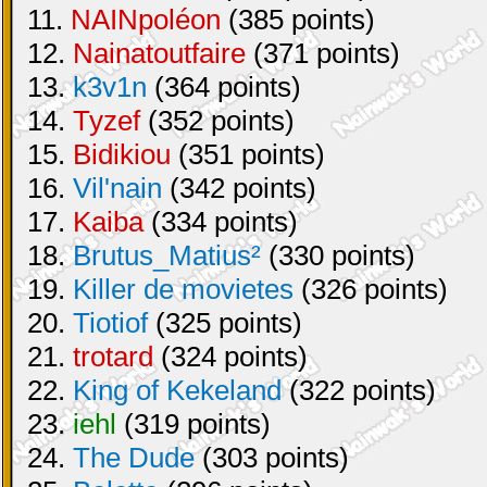
11.
NAINpoléon
(385 points)
12.
Nainatoutfaire
(371 points)
13.
k3v1n
(364 points)
14.
Tyzef
(352 points)
15.
Bidikiou
(351 points)
16.
Vil'nain
(342 points)
17.
Kaiba
(334 points)
18.
Brutus_Matius²
(330 points)
19.
Killer de movietes
(326 points)
20.
Tiotiof
(325 points)
21.
trotard
(324 points)
22.
King of Kekeland
(322 points)
23.
iehl
(319 points)
24.
The Dude
(303 points)