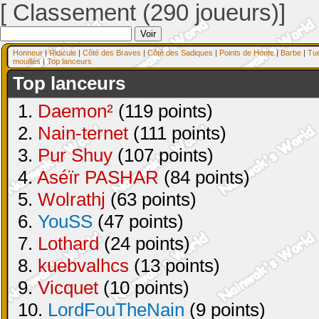
[ Classement (290 joueurs)]
Honneur
|
Ridicule
|
Côté des Braves
|
Côté des Sadiques
|
Points de Honte
|
Barbe
|
Tu
mouillés
|
Top lanceurs
Top lanceurs
1.
Daemon²
(119 points)
2.
Nain-ternet
(111 points)
3.
Pur Shuy
(107 points)
4.
Aséïr PASHAR
(84 points)
5.
Wolrathj
(63 points)
6.
YouSS
(47 points)
7.
Lothard
(24 points)
8.
kuebvalhcs
(13 points)
9.
Vicquet
(10 points)
10.
LordFouTheNain
(9 points)