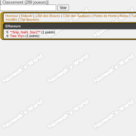
[ Classement (289 joueurs)]
Honneur
|
Ridicule
|
Côté des Braves
|
Côté des Sadiques
|
Points de Honte
|
Barbe
|
Tu
mouillés
|
Top lanceurs
Effaceurs
9.
**Snip_NaiN_StarZ**
(1 points)
9.
Tata Yoyo
(1 points)