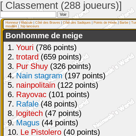
[ Classement (288 joueurs)]
Honneur
|
Ridicule
|
Côté des Braves
|
Côté des Sadiques
|
Points de Honte
|
Barbe
|
Tu
mouillés
|
Top lanceurs
Bonhomme de neige
1.
Youri
(786 points)
2.
trotard
(659 points)
3.
Pur Shuy
(326 points)
4.
Nain stagram
(197 points)
5.
nainpolitain
(122 points)
6.
Rayovac
(101 points)
7.
Rafale
(48 points)
8.
logitech
(47 points)
9.
Magus
(44 points)
10.
Le Pistolero
(40 points)