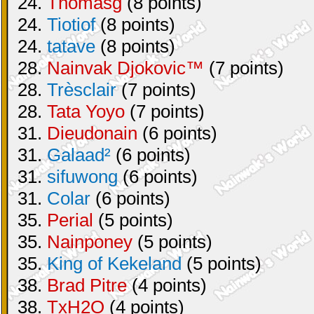
24.
Thomasg
(8 points)
24.
Tiotiof
(8 points)
24.
tatave
(8 points)
28.
Nainvak Djokovic™
(7 points)
28.
Trèsclair
(7 points)
28.
Tata Yoyo
(7 points)
31.
Dieudonain
(6 points)
31.
Galaad²
(6 points)
31.
sifuwong
(6 points)
31.
Colar
(6 points)
35.
Perial
(5 points)
35.
Nainponey
(5 points)
35.
King of Kekeland
(5 points)
38.
Brad Pitre
(4 points)
38.
TxH2O
(4 points)