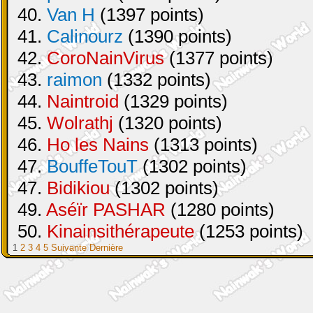
40.
Van H
(1397 points)
41.
Calinourz
(1390 points)
42.
CoroNainVirus
(1377 points)
43.
raimon
(1332 points)
44.
Naintroid
(1329 points)
45.
Wolrathj
(1320 points)
46.
Ho les Nains
(1313 points)
47.
BouffeTouT
(1302 points)
47.
Bidikiou
(1302 points)
49.
Aséïr PASHAR
(1280 points)
50.
Kinainsithérapeute
(1253 points)
1
2
3
4
5
Suivante
Dernière