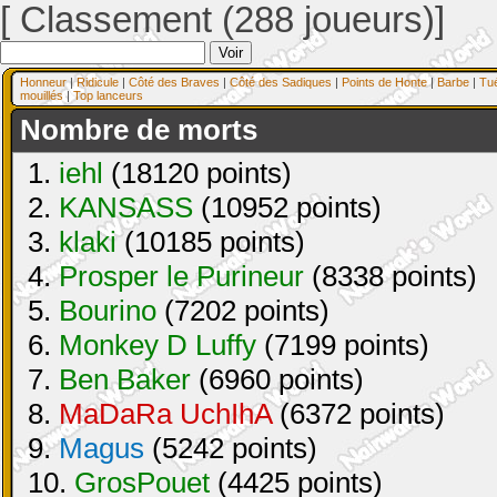
[ Classement (288 joueurs)]
Honneur
|
Ridicule
|
Côté des Braves
|
Côté des Sadiques
|
Points de Honte
|
Barbe
|
Tu
mouillés
|
Top lanceurs
Nombre de morts
1.
iehl
(18120 points)
2.
KANSASS
(10952 points)
3.
klaki
(10185 points)
4.
Prosper le Purineur
(8338 points)
5.
Bourino
(7202 points)
6.
Monkey D Luffy
(7199 points)
7.
Ben Baker
(6960 points)
8.
MaDaRa UchIhA
(6372 points)
9.
Magus
(5242 points)
10.
GrosPouet
(4425 points)