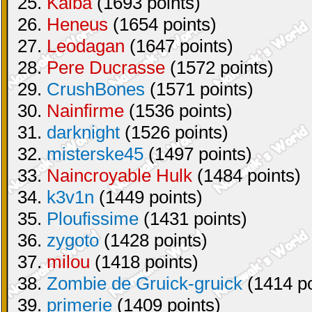
25.
Kaiba
(1693 points)
26.
Heneus
(1654 points)
27.
Leodagan
(1647 points)
28.
Pere Ducrasse
(1572 points)
29.
CrushBones
(1571 points)
30.
Nainfirme
(1536 points)
31.
darknight
(1526 points)
32.
misterske45
(1497 points)
33.
Naincroyable Hulk
(1484 points)
34.
k3v1n
(1449 points)
35.
Ploufissime
(1431 points)
36.
zygoto
(1428 points)
37.
milou
(1418 points)
38.
Zombie de Gruick-gruick
(1414 po
39.
primerie
(1409 points)