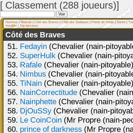
[ Classement (288 joueurs)]
Honneur
|
Ridicule
|
Côté des Braves
|
Côté des Sadiques
|
Points de Honte
|
Barbe
|
Tu
mouillés
|
Top lanceurs
Côté des Braves
51.
Fedayin
(Chevalier (nain-pitoyabl
52.
SuperHulk
(Chevalier (nain-pitoya
53.
Rafale
(Chevalier (nain-pitoyable)
54.
Nimbus
(Chevalier (nain-pitoyable
55.
TiNain
(Chevalier (nain-pitoyable)
56.
NainCorrectitude
(Chevalier (nain
57.
Nainphette
(Chevalier (nain-pitoy
58.
DjOuSSy
(Chevalier (nain-pitoyab
59.
Le CoinCoin
(Mr Propre (nain-pec
60.
prince of darkness
(Mr Propre (na