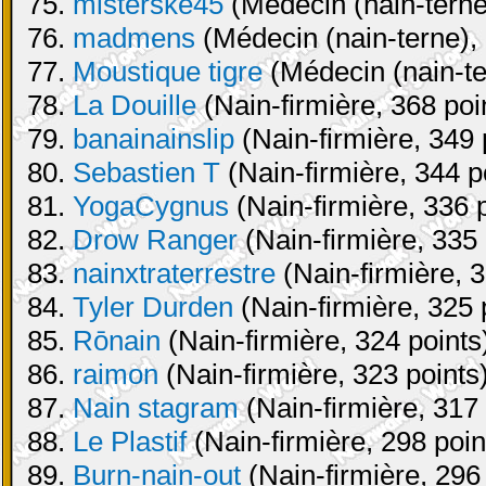
75.
misterske45
(Médecin (nain-terne
76.
madmens
(Médecin (nain-terne), 
77.
Moustique tigre
(Médecin (nain-te
78.
La Douille
(Nain-firmière, 368 poi
79.
banainainslip
(Nain-firmière, 349 
80.
Sebastien T
(Nain-firmière, 344 p
81.
YogaCygnus
(Nain-firmière, 336 
82.
Drow Ranger
(Nain-firmière, 335 
83.
nainxtraterrestre
(Nain-firmière, 3
84.
Tyler Durden
(Nain-firmière, 325 
85.
Rōnain
(Nain-firmière, 324 points
86.
raimon
(Nain-firmière, 323 points
87.
Nain stagram
(Nain-firmière, 317 
88.
Le Plastif
(Nain-firmière, 298 poin
89.
Burn-nain-out
(Nain-firmière, 296 