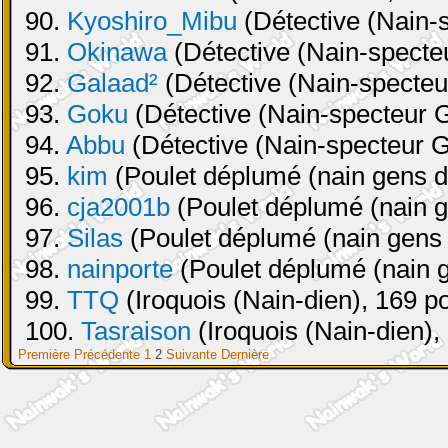
90.
Kyoshiro_Mibu
(Détective (Nain-s
91.
Okinawa
(Détective (Nain-specteu
92.
Galaad²
(Détective (Nain-specteu
93.
Goku
(Détective (Nain-specteur G
94.
Abbu
(Détective (Nain-specteur G
95.
kim
(Poulet déplumé (nain gens de
96.
cja2001b
(Poulet déplumé (nain ge
97.
Silas
(Poulet déplumé (nain gens d
98.
nainporte
(Poulet déplumé (nain g
99.
TTQ
(Iroquois (Nain-dien), 169 po
100.
Tasraison
(Iroquois (Nain-dien),
Première
Précédente
1
2
Suivante
Dernière