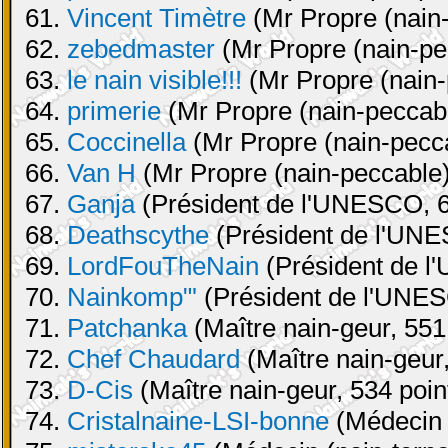
61.
Vincent Timètre
(Mr Propre (nain-
62.
zebedmaster
(Mr Propre (nain-pe
63.
le nain visible!!!
(Mr Propre (nain-
64.
primerie
(Mr Propre (nain-peccabl
65.
Coccinella
(Mr Propre (nain-pecca
66.
Van H
(Mr Propre (nain-peccable)
67.
Ganja
(Président de l'UNESCO, 6
68.
Deathscythe
(Président de l'UNE
69.
LordFouTheNain
(Président de l
70.
Nainkomp"'
(Président de l'UNES
71.
Patchanka
(Maître nain-geur, 551
72.
Chef Chaudard
(Maître nain-geur,
73.
D-Cis
(Maître nain-geur, 534 poin
74.
Cristalnaine-LSI-bonne
(Médecin (