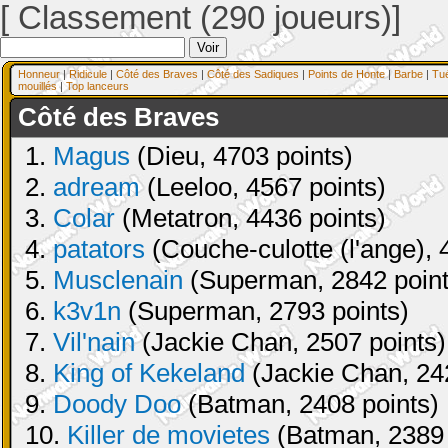
[ Classement (290 joueurs)]
Honneur
|
Ridicule
|
Côté des Braves
|
Côté des Sadiques
|
Points de Honte
|
Barbe
|
Tu
mouillés
|
Top lanceurs
Côté des Braves
1.
Magus
(Dieu, 4703 points)
2.
adream
(Leeloo, 4567 points)
3.
Colar
(Metatron, 4436 points)
4.
patators
(Couche-culotte (l'ange), 
5.
Musclenain
(Superman, 2842 point
6.
k3v1n
(Superman, 2793 points)
7.
Vil'nain
(Jackie Chan, 2507 points)
8.
King of Kekeland
(Jackie Chan, 24
9.
Doody Doo
(Batman, 2408 points)
10.
Killer de movietes
(Batman, 2389 