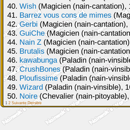
40.
Wish
(Magicien (nain-cantation), 
41.
Barrez vous cons de mimes
(Magi
42.
Gerbi
(Magicien (nain-cantation),
43.
GuiChe
(Magicien (nain-cantation
44.
Nain Z
(Magicien (nain-cantation)
45.
Brutalis
(Magicien (nain-cantation
46.
kawabunga
(Paladin (nain-vinsibl
47.
CrushBones
(Paladin (nain-vinsib
48.
Ploufissime
(Paladin (nain-vinsibl
49.
Wizard
(Paladin (nain-vinsible), 
50.
Noire
(Chevalier (nain-pitoyable),
1
2
Suivante
Dernière