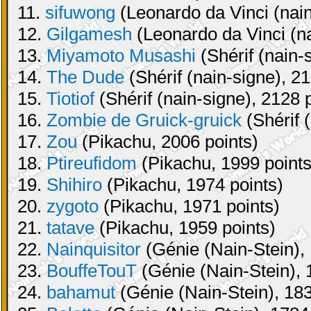
11.
sifuwong
(Leonardo da Vinci (nain
12.
Gilgamesh
(Leonardo da Vinci (na
13.
Miyamoto Musashi
(Shérif (nain-
14.
The Dude
(Shérif (nain-signe), 21
15.
Tiotiof
(Shérif (nain-signe), 2128 
16.
Zombie de Gruick-gruick
(Shérif 
17.
Zou
(Pikachu, 2006 points)
18.
Ptireufidom
(Pikachu, 1999 points
19.
Shihiro
(Pikachu, 1974 points)
20.
zygoto
(Pikachu, 1971 points)
21.
tatave
(Pikachu, 1959 points)
22.
Nainquisitor
(Génie (Nain-Stein), 
23.
BouffeTouT
(Génie (Nain-Stein), 
24.
bahamut
(Génie (Nain-Stein), 183