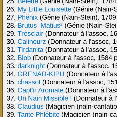
25.
Belette
(Génie (Nain-Stein), 1784 
26.
My Little Louisette
(Génie (Nain-St
27.
Phénix
(Génie (Nain-Stein), 1709 
28.
Brutus_Matius²
(Génie (Nain-Stei
29.
Trèsclair
(Donnateur à l'assoc, 16
30.
Calinourz
(Donnateur à l'assoc, 1
31.
Tirdanlta
(Donnateur à l'assoc, 15
32.
Blob
(Donnateur à l'assoc, 1584 p
33.
darknight
(Donnateur à l'assoc, 1
34.
GRENAD-KIPU
(Donnateur à l'as
35.
chassot
(Donnateur à l'assoc, 151
36.
Capt'n Aromate
(Donnateur à l'as
37.
Un Nain Missible !
(Donnateur à l
38.
Claudius
(Magicien (nain-cantatio
39.
Tante Phlébite
(Magicien (nain-can