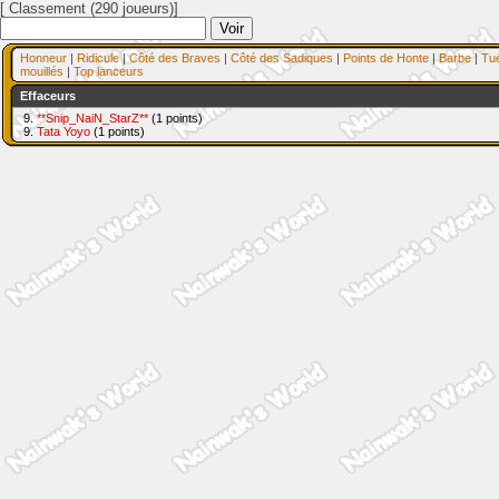
[ Classement (290 joueurs)]
Honneur
|
Ridicule
|
Côté des Braves
|
Côté des Sadiques
|
Points de Honte
|
Barbe
|
Tu
mouillés
|
Top lanceurs
Effaceurs
9.
**Snip_NaiN_StarZ**
(1 points)
9.
Tata Yoyo
(1 points)