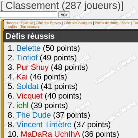
[ Classement (287 joueurs)]
Honneur
|
Ridicule
|
Côté des Braves
|
Côté des Sadiques
|
Points de Honte
|
Barbe
|
Tu
mouillés
|
Top lanceurs
Défis réussis
1.
Belette
(50 points)
2.
Tiotiof
(49 points)
3.
Pur Shuy
(48 points)
4.
Kai
(46 points)
5.
Soldat
(41 points)
6.
Vicquet
(40 points)
7.
iehl
(39 points)
8.
The Dude
(37 points)
8.
Vincent Timètre
(37 points)
10.
MaDaRa UchIhA
(36 points)