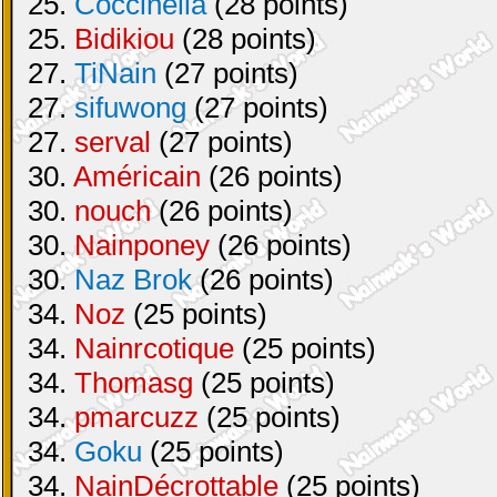
25.
Coccinella
(28 points)
25.
Bidikiou
(28 points)
27.
TiNain
(27 points)
27.
sifuwong
(27 points)
27.
serval
(27 points)
30.
Américain
(26 points)
30.
nouch
(26 points)
30.
Nainponey
(26 points)
30.
Naz Brok
(26 points)
34.
Noz
(25 points)
34.
Nainrcotique
(25 points)
34.
Thomasg
(25 points)
34.
pmarcuzz
(25 points)
34.
Goku
(25 points)
34.
NainDécrottable
(25 points)