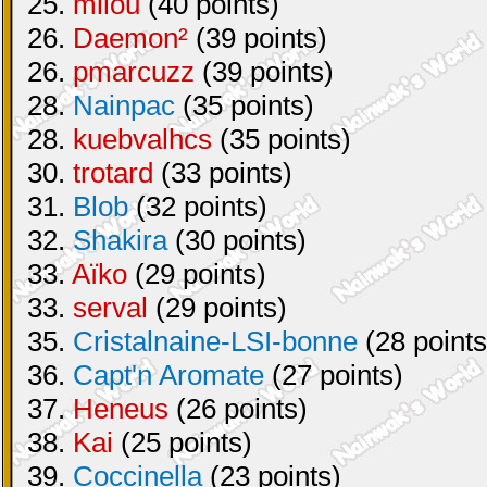
25.
milou
(40 points)
26.
Daemon²
(39 points)
26.
pmarcuzz
(39 points)
28.
Nainpac
(35 points)
28.
kuebvalhcs
(35 points)
30.
trotard
(33 points)
31.
Blob
(32 points)
32.
Shakira
(30 points)
33.
Aïko
(29 points)
33.
serval
(29 points)
35.
Cristalnaine-LSI-bonne
(28 points
36.
Capt'n Aromate
(27 points)
37.
Heneus
(26 points)
38.
Kai
(25 points)
39.
Coccinella
(23 points)