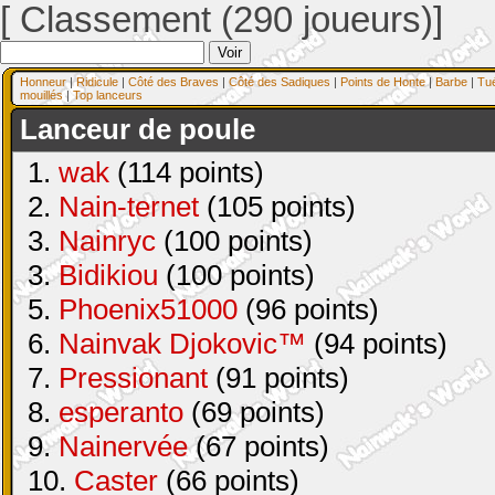
[ Classement (290 joueurs)]
Honneur
|
Ridicule
|
Côté des Braves
|
Côté des Sadiques
|
Points de Honte
|
Barbe
|
Tu
mouillés
|
Top lanceurs
Lanceur de poule
1.
wak
(114 points)
2.
Nain-ternet
(105 points)
3.
Nainryc
(100 points)
3.
Bidikiou
(100 points)
5.
Phoenix51000
(96 points)
6.
Nainvak Djokovic™
(94 points)
7.
Pressionant
(91 points)
8.
esperanto
(69 points)
9.
Nainervée
(67 points)
10.
Caster
(66 points)