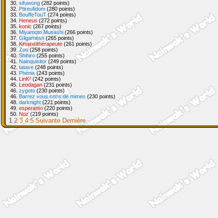
30.
sifuwong
(282 points)
32.
Ptireufidom
(280 points)
33.
BouffeTouT
(274 points)
34.
Heneus
(272 points)
35.
konic
(267 points)
36.
Miyamoto Musashi
(266 points)
37.
Gilgamesh
(265 points)
38.
Kinainsithérapeute
(261 points)
39.
Zou
(258 points)
40.
Shihiro
(255 points)
41.
Nainquisitor
(249 points)
42.
tatave
(248 points)
43.
Phénix
(243 points)
44.
LinK²
(242 points)
45.
Leodagan
(231 points)
46.
zygoto
(230 points)
46.
Barrez vous cons de mimes
(230 points)
48.
darknight
(221 points)
49.
esperanto
(220 points)
50.
Noz
(219 points)
1
2
3
4
5
Suivante
Dernière