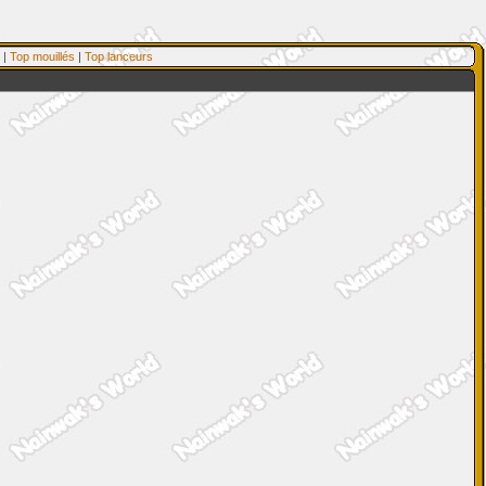
|
Top mouillés
|
Top lanceurs