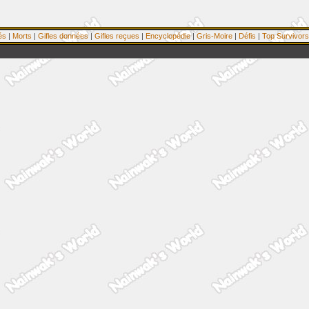
és
|
Morts
|
Gifles données
|
Gifles reçues
|
Encyclopédie
|
Gris-Moire
|
Défis
|
Top Survivors