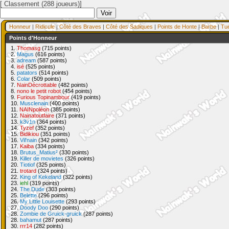
[ Classement (288 joueurs)]
Honneur
|
Ridicule
|
Côté des Braves
|
Côté des Sadiques
|
Points de Honte
|
Barbe
|
Tu
Points d'Honneur
1.
Thomasg
(715 points)
2.
Magus
(616 points)
3.
adream
(587 points)
4.
isé
(525 points)
5.
patators
(514 points)
6.
Colar
(509 points)
7.
NainDécrottable
(482 points)
8.
nono le petit robot
(454 points)
9.
Furious Topinambour
(419 points)
10.
Musclenain
(400 points)
11.
NAINpoléon
(385 points)
12.
Nainatoutfaire
(371 points)
13.
k3v1n
(364 points)
14.
Tyzef
(352 points)
15.
Bidikiou
(351 points)
16.
Vil'nain
(342 points)
17.
Kaiba
(334 points)
18.
Brutus_Matius²
(330 points)
19.
Killer de movietes
(326 points)
20.
Tiotiof
(325 points)
21.
trotard
(324 points)
22.
King of Kekeland
(322 points)
23.
iehl
(319 points)
24.
The Dude
(303 points)
25.
Belette
(296 points)
26.
My Little Louisette
(293 points)
27.
Doody Doo
(290 points)
28.
Zombie de Gruick-gruick
(287 points)
28.
bahamut
(287 points)
30.
rrr14
(282 points)