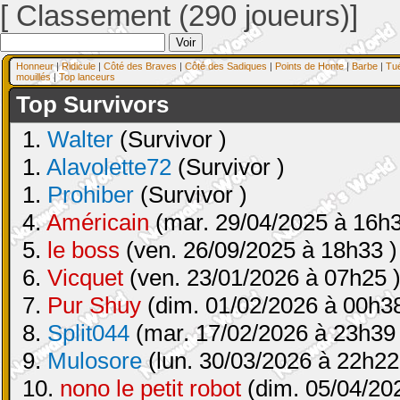
[ Classement (290 joueurs)]
Honneur
|
Ridicule
|
Côté des Braves
|
Côté des Sadiques
|
Points de Honte
|
Barbe
|
Tu
mouillés
|
Top lanceurs
Top Survivors
1.
Walter
(Survivor )
1.
Alavolette72
(Survivor )
1.
Prohiber
(Survivor )
4.
Américain
(mar. 29/04/2025 à 16h3
5.
le boss
(ven. 26/09/2025 à 18h33 )
6.
Vicquet
(ven. 23/01/2026 à 07h25 
7.
Pur Shuy
(dim. 01/02/2026 à 00h38
8.
Split044
(mar. 17/02/2026 à 23h39 
9.
Mulosore
(lun. 30/03/2026 à 22h22
10.
nono le petit robot
(dim. 05/04/20