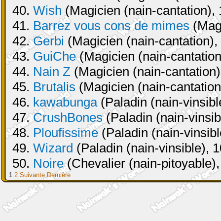
40.
Wish
(Magicien (nain-cantation), 
41.
Barrez vous cons de mimes
(Magi
42.
Gerbi
(Magicien (nain-cantation),
43.
GuiChe
(Magicien (nain-cantation
44.
Nain Z
(Magicien (nain-cantation)
45.
Brutalis
(Magicien (nain-cantation
46.
kawabunga
(Paladin (nain-vinsibl
47.
CrushBones
(Paladin (nain-vinsib
48.
Ploufissime
(Paladin (nain-vinsibl
49.
Wizard
(Paladin (nain-vinsible), 
50.
Noire
(Chevalier (nain-pitoyable),
1
2
Suivante
Dernière