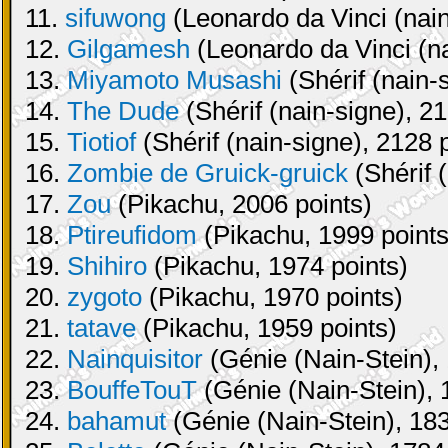
11.
sifuwong
(Leonardo da Vinci (nain
12.
Gilgamesh
(Leonardo da Vinci (na
13.
Miyamoto Musashi
(Shérif (nain-
14.
The Dude
(Shérif (nain-signe), 21
15.
Tiotiof
(Shérif (nain-signe), 2128 
16.
Zombie de Gruick-gruick
(Shérif 
17.
Zou
(Pikachu, 2006 points)
18.
Ptireufidom
(Pikachu, 1999 points
19.
Shihiro
(Pikachu, 1974 points)
20.
zygoto
(Pikachu, 1970 points)
21.
tatave
(Pikachu, 1959 points)
22.
Nainquisitor
(Génie (Nain-Stein), 
23.
BouffeTouT
(Génie (Nain-Stein), 
24.
bahamut
(Génie (Nain-Stein), 183