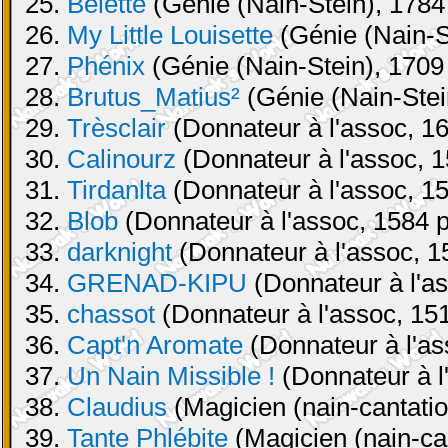
25.
Belette
(Génie (Nain-Stein), 1784 
26.
My Little Louisette
(Génie (Nain-St
27.
Phénix
(Génie (Nain-Stein), 1709 
28.
Brutus_Matius²
(Génie (Nain-Stei
29.
Trèsclair
(Donnateur à l'assoc, 16
30.
Calinourz
(Donnateur à l'assoc, 1
31.
Tirdanlta
(Donnateur à l'assoc, 15
32.
Blob
(Donnateur à l'assoc, 1584 p
33.
darknight
(Donnateur à l'assoc, 1
34.
GRENAD-KIPU
(Donnateur à l'as
35.
chassot
(Donnateur à l'assoc, 151
36.
Capt'n Aromate
(Donnateur à l'as
37.
Un Nain Missible !
(Donnateur à l
38.
Claudius
(Magicien (nain-cantatio
39.
Tante Phlébite
(Magicien (nain-can