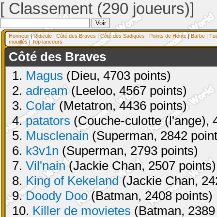
[ Classement (290 joueurs)]
Honneur
|
Ridicule
|
Côté des Braves
|
Côté des Sadiques
|
Points de Honte
|
Barbe
|
Tu
mouillés
|
Top lanceurs
Côté des Braves
1.
Magus
(Dieu, 4703 points)
2.
adream
(Leeloo, 4567 points)
3.
Colar
(Metatron, 4436 points)
4.
patators
(Couche-culotte (l'ange), 
5.
Musclenain
(Superman, 2842 point
6.
k3v1n
(Superman, 2793 points)
7.
Vil'nain
(Jackie Chan, 2507 points)
8.
King of Kekeland
(Jackie Chan, 24
9.
Doody Doo
(Batman, 2408 points)
10.
Killer de movietes
(Batman, 2389 