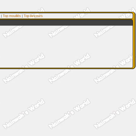
|
Top mouillés
|
Top lanceurs