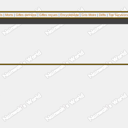
és
|
Morts
|
Gifles données
|
Gifles reçues
|
Encyclopédie
|
Gris-Moire
|
Défis
|
Top Survivors