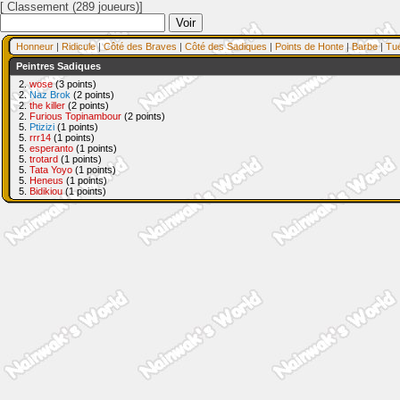
[ Classement (289 joueurs)]
Honneur
|
Ridicule
|
Côté des Braves
|
Côté des Sadiques
|
Points de Honte
|
Barbe
|
Tu
Peintres Sadiques
2.
wose
(3 points)
2.
Naz Brok
(2 points)
2.
the killer
(2 points)
2.
Furious Topinambour
(2 points)
5.
Ptizizi
(1 points)
5.
rrr14
(1 points)
5.
esperanto
(1 points)
5.
trotard
(1 points)
5.
Tata Yoyo
(1 points)
5.
Heneus
(1 points)
5.
Bidikiou
(1 points)