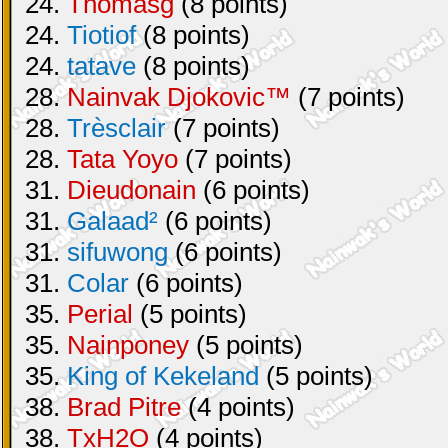
24.
Thomasg
(8 points)
24.
Tiotiof
(8 points)
24.
tatave
(8 points)
28.
Nainvak Djokovic™
(7 points)
28.
Trèsclair
(7 points)
28.
Tata Yoyo
(7 points)
31.
Dieudonain
(6 points)
31.
Galaad²
(6 points)
31.
sifuwong
(6 points)
31.
Colar
(6 points)
35.
Perial
(5 points)
35.
Nainponey
(5 points)
35.
King of Kekeland
(5 points)
38.
Brad Pitre
(4 points)
38.
TxH2O
(4 points)