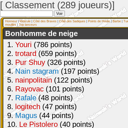
[ Classement (289 joueurs)]
Honneur
|
Ridicule
|
Côté des Braves
|
Côté des Sadiques
|
Points de Honte
|
Barbe
|
Tu
mouillés
|
Top lanceurs
Bonhomme de neige
1.
Youri
(786 points)
2.
trotard
(659 points)
3.
Pur Shuy
(326 points)
4.
Nain stagram
(197 points)
5.
nainpolitain
(122 points)
6.
Rayovac
(101 points)
7.
Rafale
(48 points)
8.
logitech
(47 points)
9.
Magus
(44 points)
10.
Le Pistolero
(40 points)