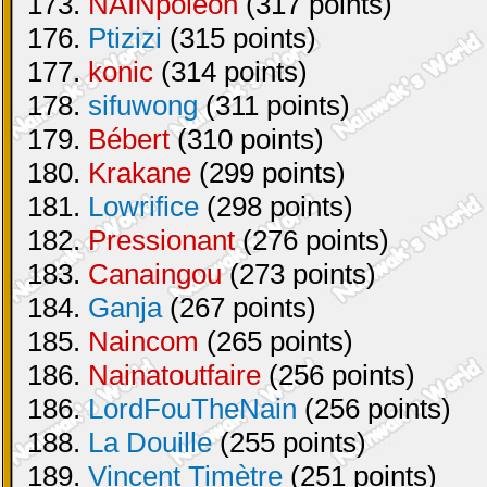
173.
NAINpoléon
(317 points)
176.
Ptizizi
(315 points)
177.
konic
(314 points)
178.
sifuwong
(311 points)
179.
Bébert
(310 points)
180.
Krakane
(299 points)
181.
Lowrifice
(298 points)
182.
Pressionant
(276 points)
183.
Canaingou
(273 points)
184.
Ganja
(267 points)
185.
Naincom
(265 points)
186.
Nainatoutfaire
(256 points)
186.
LordFouTheNain
(256 points)
188.
La Douille
(255 points)
189.
Vincent Timètre
(251 points)