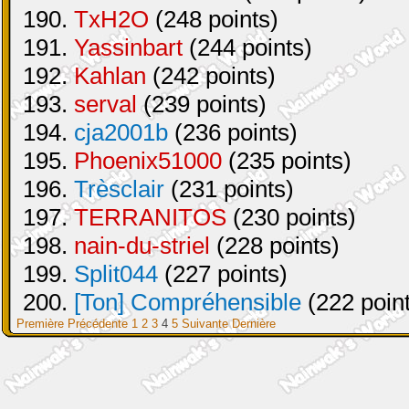
190.
TxH2O
(248 points)
191.
Yassinbart
(244 points)
192.
Kahlan
(242 points)
193.
serval
(239 points)
194.
cja2001b
(236 points)
195.
Phoenix51000
(235 points)
196.
Trèsclair
(231 points)
197.
TERRANITOS
(230 points)
198.
nain-du-striel
(228 points)
199.
Split044
(227 points)
200.
[Ton] Compréhensible
(222 poin
Première
Précédente
1
2
3
4
5
Suivante
Dernière