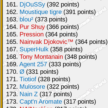
161.
DjOuSSy
(392 points)
162.
Moustique tigre
(391 points)
163.
blou²
(373 points)
164.
Pur Shuy
(366 points)
165.
Pression
(364 points)
165.
Nainvak Djokovic™
(364 points)
167.
SuperHulk
(358 points)
168.
Tony Montanain
(348 points)
169.
Agent 257
(333 points)
170.
Ø
(331 points)
171.
Tiotiof
(328 points)
172.
Mulosore
(322 points)
173.
Nain Z
(317 points)
173.
Capt'n Aromate
(317 points)