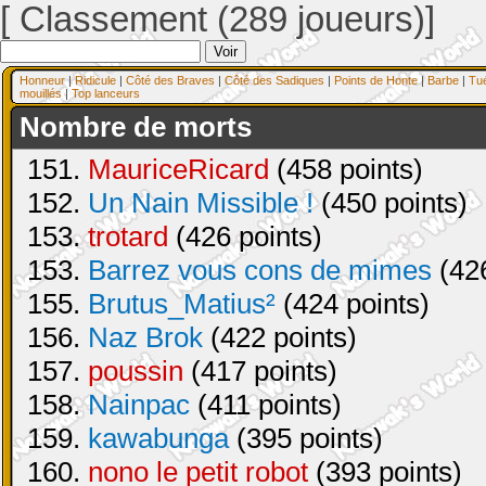
[ Classement (289 joueurs)]
Honneur
|
Ridicule
|
Côté des Braves
|
Côté des Sadiques
|
Points de Honte
|
Barbe
|
Tu
mouillés
|
Top lanceurs
Nombre de morts
151.
MauriceRicard
(458 points)
152.
Un Nain Missible !
(450 points)
153.
trotard
(426 points)
153.
Barrez vous cons de mimes
(426
155.
Brutus_Matius²
(424 points)
156.
Naz Brok
(422 points)
157.
poussin
(417 points)
158.
Nainpac
(411 points)
159.
kawabunga
(395 points)
160.
nono le petit robot
(393 points)