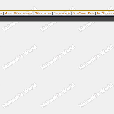
és
|
Morts
|
Gifles données
|
Gifles reçues
|
Encyclopédie
|
Gris-Moire
|
Défis
|
Top Survivors