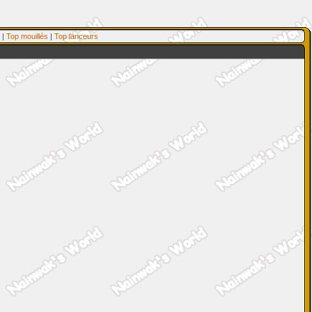
|
Top mouillés
|
Top lanceurs