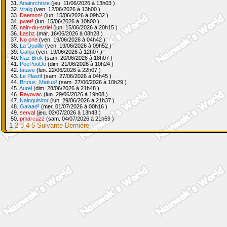
31.
Anainrchiste
(jeu. 11/06/2026 à 13h03 )
32.
Vralg
(ven. 12/06/2026 à 13h00 )
33.
Daemon²
(lun. 15/06/2026 à 09h32 )
34.
pwet²
(lun. 15/06/2026 à 10h00 )
35.
nain-du-striel
(lun. 15/06/2026 à 20h15 )
36.
Lasbz
(mar. 16/06/2026 à 08h28 )
37.
No one
(ven. 19/06/2026 à 04h42 )
38.
La Douille
(ven. 19/06/2026 à 09h52 )
39.
Ganja
(ven. 19/06/2026 à 12h07 )
40.
Naz Brok
(sam. 20/06/2026 à 18h07 )
41.
PeePooDo
(dim. 21/06/2026 à 10h24 )
42.
tatave
(lun. 22/06/2026 à 22h07 )
43.
Le Plastif
(sam. 27/06/2026 à 04h45 )
44.
Brutus_Matius²
(sam. 27/06/2026 à 10h29 )
45.
Aurel
(dim. 28/06/2026 à 21h48 )
46.
Rayovac
(lun. 29/06/2026 à 19h08 )
47.
Nainquisitor
(lun. 29/06/2026 à 21h37 )
48.
Galaad²
(mer. 01/07/2026 à 00h16 )
49.
serval
(jeu. 02/07/2026 à 13h43 )
50.
pmarcuzz
(sam. 04/07/2026 à 21h59 )
1
2
3
4
5
Suivante
Dernière