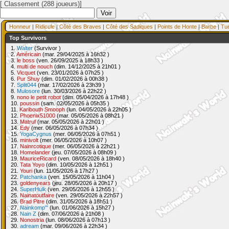
[ Classement (288 joueurs)]
Honneur
|
Ridicule
|
Côté des Braves
|
Côté des Sadiques
|
Points de Honte
|
Barbe
|
Tu
Top Survivors
1.
Walter
(Survivor )
2.
Américain
(mar. 29/04/2025 à 16h32 )
3.
le boss
(ven. 26/09/2025 à 18h33 )
4.
multi de nouch
(dim. 14/12/2025 à 21h01 )
5.
Vicquet
(ven. 23/01/2026 à 07h25 )
6.
Pur Shuy
(dim. 01/02/2026 à 00h38 )
7.
Split044
(mar. 17/02/2026 à 23h39 )
8.
Mulosore
(lun. 30/03/2026 à 22h22 )
9.
nono le petit robot
(dim. 05/04/2026 à 17h48 )
10.
poussin
(sam. 02/05/2026 à 05h35 )
11.
Karibouth Smooph
(lun. 04/05/2026 à 22h05 )
12.
Phoenix51000
(mar. 05/05/2026 à 08h21 )
13.
Matruf
(mar. 05/05/2026 à 22h01 )
14.
Edy
(mer. 06/05/2026 à 07h34 )
15.
YogaCygnus
(mer. 06/05/2026 à 07h51 )
16.
minivolt
(mer. 06/05/2026 à 10h07 )
17.
Nainrcotique
(mer. 06/05/2026 à 22h21 )
18.
Homelander
(jeu. 07/05/2026 à 08h09 )
19.
MauriceRicard
(ven. 08/05/2026 à 18h40 )
20.
Tata Yoyo
(dim. 10/05/2026 à 12h51 )
21.
Youri
(lun. 11/05/2026 à 17h27 )
22.
Patchanka
(ven. 15/05/2026 à 11h04 )
23.
goldenyears
(jeu. 28/05/2026 à 20h17 )
24.
SuperHulk
(ven. 29/05/2026 à 12h55 )
25.
Nainatoutfaire
(ven. 29/05/2026 à 22h57 )
26.
Brad Pitre
(dim. 31/05/2026 à 18h51 )
27.
Nainkomp"'
(lun. 01/06/2026 à 15h27 )
28.
Nain Z
(dim. 07/06/2026 à 21h08 )
29.
Nonostria
(lun. 08/06/2026 à 07h13 )
30.
adream
(mar. 09/06/2026 à 22h34 )