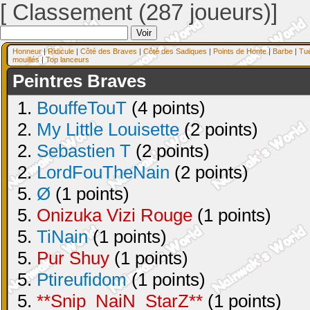
[ Classement (287 joueurs)]
Honneur
|
Ridicule
|
Côté des Braves
|
Côté des Sadiques
|
Points de Honte
|
Barbe
|
Tu
mouillés
|
Top lanceurs
Peintres Braves
1.
BouffeTouT
(4 points)
2.
My Little Louisette
(2 points)
2.
Sebastien T
(2 points)
2.
LordFouTheNain
(2 points)
5.
Ø
(1 points)
5.
Onizuka Vizi Rouge
(1 points)
5.
TiNain
(1 points)
5.
Pur Shuy
(1 points)
5.
Ptireufidom
(1 points)
5.
**Snip_NaiN_StarZ**
(1 points)