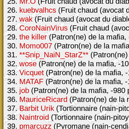
25.
Mr.O
(Fruit chaud (avocat du diab
26.
kuebvalhcs
(Fruit chaud (avocat d
27.
wak
(Fruit chaud (avocat du diabl
28.
CoroNainVirus
(Fruit chaud (avoc
29.
the killer
(Patron(ne) de la mafia, 
30.
Momo007
(Patron(ne) de la mafia
31.
**Snip_NaiN_StarZ**
(Patron(ne) 
32.
wose
(Patron(ne) de la mafia, -10
33.
Vicquet
(Patron(ne) de la mafia, -
34.
MATAF
(Patron(ne) de la mafia, -
35.
job
(Patron(ne) de la mafia, -980 
36.
MauriceRicard
(Patron(ne) de la 
37.
Barbit Urik
(Tortionnaire (nain-pit
38.
Naintroid
(Tortionnaire (nain-pitoy
39.
pmarcuzz
(Pyromane (nain-cendia