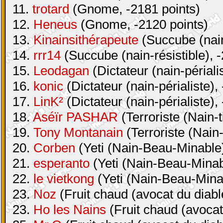
11.
trotard
(Gnome, -2181 points)
12.
Heneus
(Gnome, -2120 points)
13.
Kinainsithérapeute
(Succube (nain-
14.
rrr14
(Succube (nain-résistible), 
15.
Leodagan
(Dictateur (nain-périali
16.
konic
(Dictateur (nain-périaliste),
17.
LinK²
(Dictateur (nain-périaliste),
18.
Aséïr PASHAR
(Terroriste (Nain-t
19.
Tony Montanain
(Terroriste (Nain-
20.
Corben
(Yeti (Nain-Beau-Minable)
21.
esperanto
(Yeti (Nain-Beau-Minabl
22.
le vietkong
(Yeti (Nain-Beau-Minab
23.
Noz
(Fruit chaud (avocat du diabl
23.
Ho les Nains
(Fruit chaud (avocat