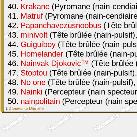
40.
Krakane
(Pyromane (nain-cendiair
41.
Matruf
(Pyromane (nain-cendiaire 
42.
Papanchavezusnoobus
(Tête brûl
43.
minivolt
(Tête brûlée (nain-pulsif)
44.
Guiguiboy
(Tête brûlée (nain-pulsi
45.
Homelander
(Tête brûlée (nain-pul
46.
Nainvak Djokovic™
(Tête brûlée (
47.
Stoptou
(Tête brûlée (nain-pulsif)
48.
No one
(Tête brûlée (nain-pulsif),
49.
Nainki
(Percepteur (nain specteur
50.
nainpolitain
(Percepteur (nain spe
1
2
Suivante
Dernière