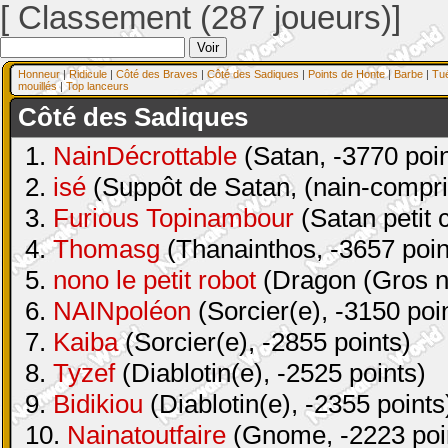
[ Classement (287 joueurs)]
Honneur
|
Ridicule
|
Côté des Braves
|
Côté des Sadiques
|
Points de Honte
|
Barbe
|
Tu
mouillés
|
Top lanceurs
Côté des Sadiques
1.
NainDécrottable
(Satan, -3770 poin
2.
isé
(Suppôt de Satan, (nain-compri
3.
Furious Topinambour
(Satan petit 
4.
Thomasg
(Thanainthos, -3657 poin
5.
nono le petit robot
(Dragon (Gros na
6.
NAINpoléon
(Sorcier(e), -3150 poi
7.
Kaiba
(Sorcier(e), -2855 points)
8.
Tyzef
(Diablotin(e), -2525 points)
9.
Bidikiou
(Diablotin(e), -2355 points
10.
Nainatoutfaire
(Gnome, -2223 poi