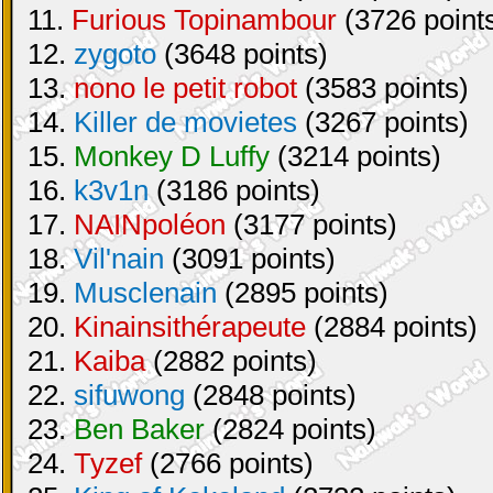
11.
Furious Topinambour
(3726 point
12.
zygoto
(3648 points)
13.
nono le petit robot
(3583 points)
14.
Killer de movietes
(3267 points)
15.
Monkey D Luffy
(3214 points)
16.
k3v1n
(3186 points)
17.
NAINpoléon
(3177 points)
18.
Vil'nain
(3091 points)
19.
Musclenain
(2895 points)
20.
Kinainsithérapeute
(2884 points)
21.
Kaiba
(2882 points)
22.
sifuwong
(2848 points)
23.
Ben Baker
(2824 points)
24.
Tyzef
(2766 points)