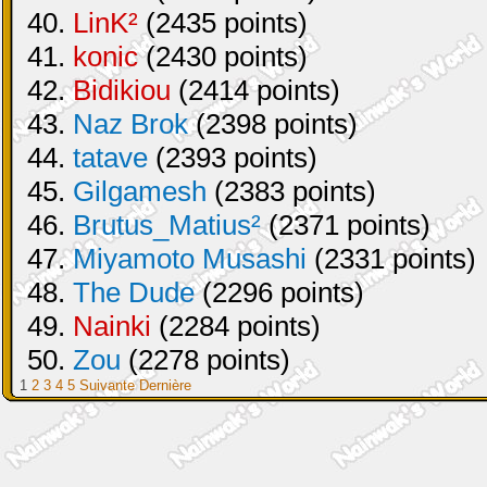
40.
LinK²
(2435 points)
41.
konic
(2430 points)
42.
Bidikiou
(2414 points)
43.
Naz Brok
(2398 points)
44.
tatave
(2393 points)
45.
Gilgamesh
(2383 points)
46.
Brutus_Matius²
(2371 points)
47.
Miyamoto Musashi
(2331 points)
48.
The Dude
(2296 points)
49.
Nainki
(2284 points)
50.
Zou
(2278 points)
1
2
3
4
5
Suivante
Dernière