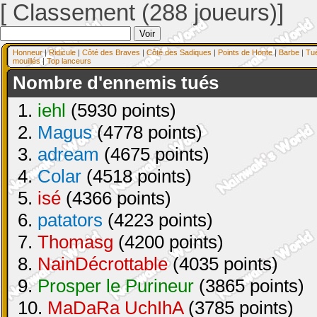
[ Classement (288 joueurs)]
Honneur
|
Ridicule
|
Côté des Braves
|
Côté des Sadiques
|
Points de Honte
|
Barbe
|
Tu
mouillés
|
Top lanceurs
Nombre d'ennemis tués
1.
iehl
(5930 points)
2.
Magus
(4778 points)
3.
adream
(4675 points)
4.
Colar
(4518 points)
5.
isé
(4366 points)
6.
patators
(4223 points)
7.
Thomasg
(4200 points)
8.
NainDécrottable
(4035 points)
9.
Prosper le Purineur
(3865 points)
10.
MaDaRa UchIhA
(3785 points)