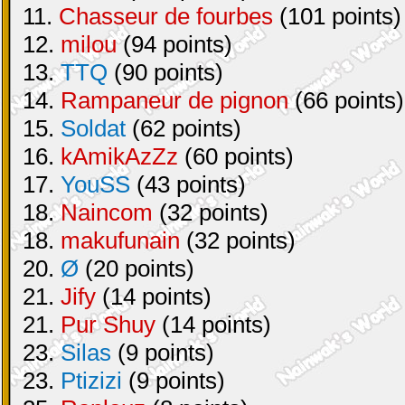
11.
Chasseur de fourbes
(101 points)
12.
milou
(94 points)
13.
TTQ
(90 points)
14.
Rampaneur de pignon
(66 points)
15.
Soldat
(62 points)
16.
kAmikAzZz
(60 points)
17.
YouSS
(43 points)
18.
Naincom
(32 points)
18.
makufunain
(32 points)
20.
Ø
(20 points)
21.
Jify
(14 points)
21.
Pur Shuy
(14 points)
23.
Silas
(9 points)
23.
Ptizizi
(9 points)