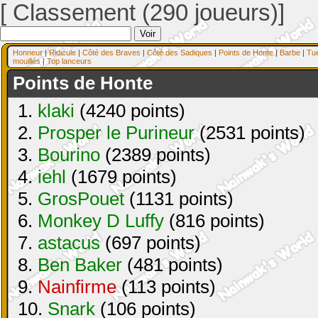
[ Classement (290 joueurs)]
Honneur
|
Ridicule
|
Côté des Braves
|
Côté des Sadiques
|
Points de Honte
|
Barbe
|
Tu
mouillés
|
Top lanceurs
Points de Honte
1.
klaki
(4240 points)
2.
Prosper le Purineur
(2531 points)
3.
Bourino
(2389 points)
4.
iehl
(1679 points)
5.
GrosPouet
(1131 points)
6.
Monkey D Luffy
(816 points)
7.
astacus
(697 points)
8.
Ben Baker
(481 points)
9.
Nainfirme
(113 points)
10.
Snark
(106 points)