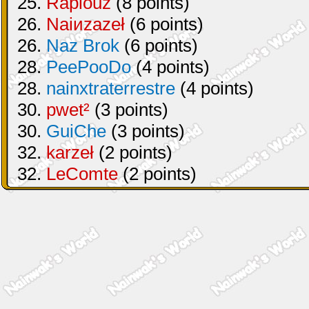
25.
Raplouz
(8 points)
26.
Naiиzazeł
(6 points)
26.
Naz Brok
(6 points)
28.
PeePooDo
(4 points)
28.
nainxtraterrestre
(4 points)
30.
pwet²
(3 points)
30.
GuiChe
(3 points)
32.
karzeł
(2 points)
32.
LeComte
(2 points)