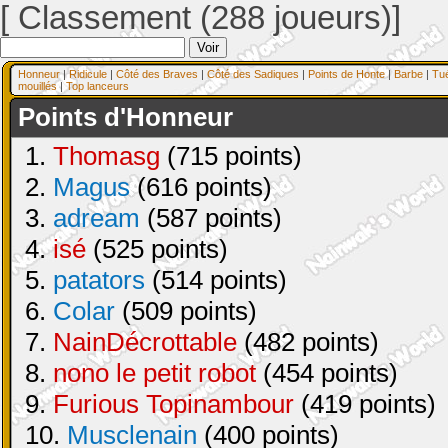
[ Classement (288 joueurs)]
Honneur
|
Ridicule
|
Côté des Braves
|
Côté des Sadiques
|
Points de Honte
|
Barbe
|
Tu
mouillés
|
Top lanceurs
Points d'Honneur
1.
Thomasg
(715 points)
2.
Magus
(616 points)
3.
adream
(587 points)
4.
isé
(525 points)
5.
patators
(514 points)
6.
Colar
(509 points)
7.
NainDécrottable
(482 points)
8.
nono le petit robot
(454 points)
9.
Furious Topinambour
(419 points)
10.
Musclenain
(400 points)