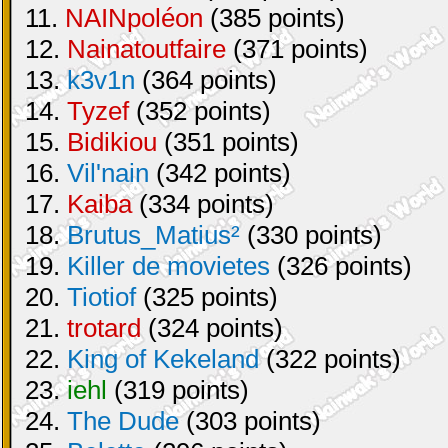
11.
NAINpoléon
(385 points)
12.
Nainatoutfaire
(371 points)
13.
k3v1n
(364 points)
14.
Tyzef
(352 points)
15.
Bidikiou
(351 points)
16.
Vil'nain
(342 points)
17.
Kaiba
(334 points)
18.
Brutus_Matius²
(330 points)
19.
Killer de movietes
(326 points)
20.
Tiotiof
(325 points)
21.
trotard
(324 points)
22.
King of Kekeland
(322 points)
23.
iehl
(319 points)
24.
The Dude
(303 points)