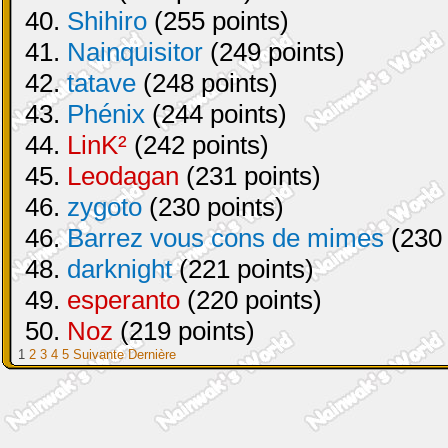
40.
Shihiro
(255 points)
41.
Nainquisitor
(249 points)
42.
tatave
(248 points)
43.
Phénix
(244 points)
44.
LinK²
(242 points)
45.
Leodagan
(231 points)
46.
zygoto
(230 points)
46.
Barrez vous cons de mimes
(230 
48.
darknight
(221 points)
49.
esperanto
(220 points)
50.
Noz
(219 points)
1
2
3
4
5
Suivante
Dernière