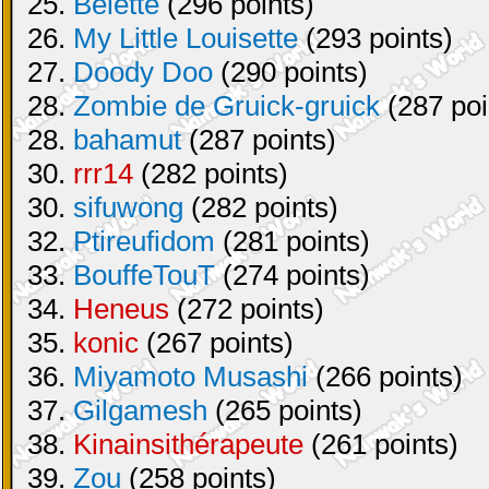
25.
Belette
(296 points)
26.
My Little Louisette
(293 points)
27.
Doody Doo
(290 points)
28.
Zombie de Gruick-gruick
(287 poi
28.
bahamut
(287 points)
30.
rrr14
(282 points)
30.
sifuwong
(282 points)
32.
Ptireufidom
(281 points)
33.
BouffeTouT
(274 points)
34.
Heneus
(272 points)
35.
konic
(267 points)
36.
Miyamoto Musashi
(266 points)
37.
Gilgamesh
(265 points)
38.
Kinainsithérapeute
(261 points)
39.
Zou
(258 points)