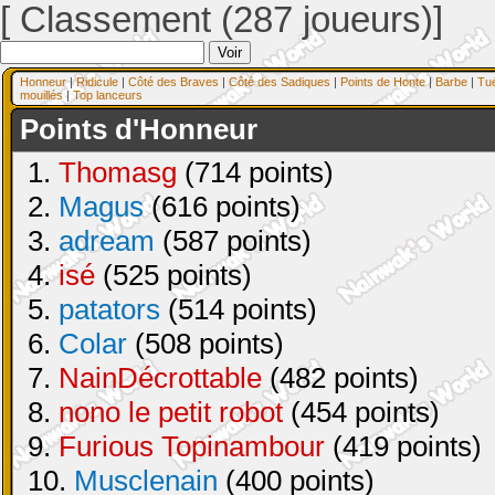
[ Classement (287 joueurs)]
Honneur
|
Ridicule
|
Côté des Braves
|
Côté des Sadiques
|
Points de Honte
|
Barbe
|
Tu
mouillés
|
Top lanceurs
Points d'Honneur
1.
Thomasg
(714 points)
2.
Magus
(616 points)
3.
adream
(587 points)
4.
isé
(525 points)
5.
patators
(514 points)
6.
Colar
(508 points)
7.
NainDécrottable
(482 points)
8.
nono le petit robot
(454 points)
9.
Furious Topinambour
(419 points)
10.
Musclenain
(400 points)