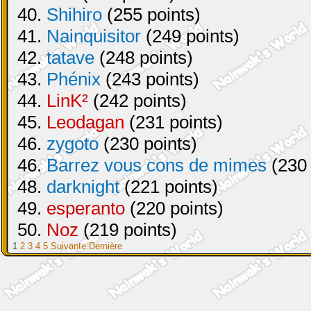
40.
Shihiro
(255 points)
41.
Nainquisitor
(249 points)
42.
tatave
(248 points)
43.
Phénix
(243 points)
44.
LinK²
(242 points)
45.
Leodagan
(231 points)
46.
zygoto
(230 points)
46.
Barrez vous cons de mimes
(230 
48.
darknight
(221 points)
49.
esperanto
(220 points)
50.
Noz
(219 points)
1
2
3
4
5
Suivante
Dernière