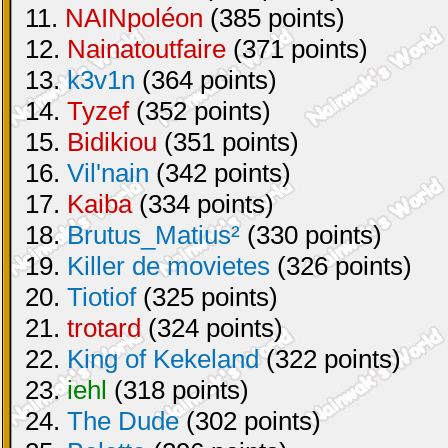
11.
NAINpoléon
(385 points)
12.
Nainatoutfaire
(371 points)
13.
k3v1n
(364 points)
14.
Tyzef
(352 points)
15.
Bidikiou
(351 points)
16.
Vil'nain
(342 points)
17.
Kaiba
(334 points)
18.
Brutus_Matius²
(330 points)
19.
Killer de movietes
(326 points)
20.
Tiotiof
(325 points)
21.
trotard
(324 points)
22.
King of Kekeland
(322 points)
23.
iehl
(318 points)
24.
The Dude
(302 points)