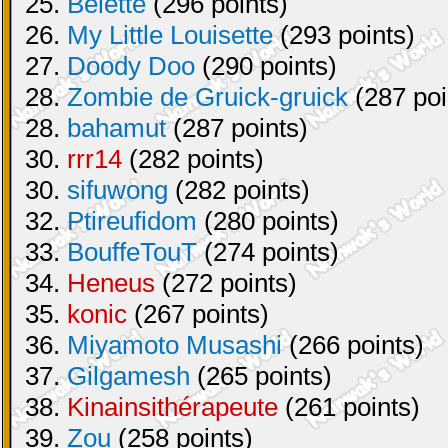
25.
Belette
(296 points)
26.
My Little Louisette
(293 points)
27.
Doody Doo
(290 points)
28.
Zombie de Gruick-gruick
(287 poi
28.
bahamut
(287 points)
30.
rrr14
(282 points)
30.
sifuwong
(282 points)
32.
Ptireufidom
(280 points)
33.
BouffeTouT
(274 points)
34.
Heneus
(272 points)
35.
konic
(267 points)
36.
Miyamoto Musashi
(266 points)
37.
Gilgamesh
(265 points)
38.
Kinainsithérapeute
(261 points)
39.
Zou
(258 points)