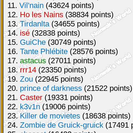
11.
Vil'nain
(43624 points)
12.
Ho les Nains
(38834 points)
13.
Tirdanlta
(34655 points)
14.
isé
(32838 points)
15.
GuiChe
(30749 points)
16.
Tante Phlébite
(28576 points)
17.
astacus
(27011 points)
18.
rrr14
(23350 points)
19.
Zou
(22945 points)
20.
prince of darkness
(21522 points)
21.
Caster
(19331 points)
22.
k3v1n
(19006 points)
23.
Killer de movietes
(18638 points)
24.
Zombie de Gruick-gruick
(17491 p