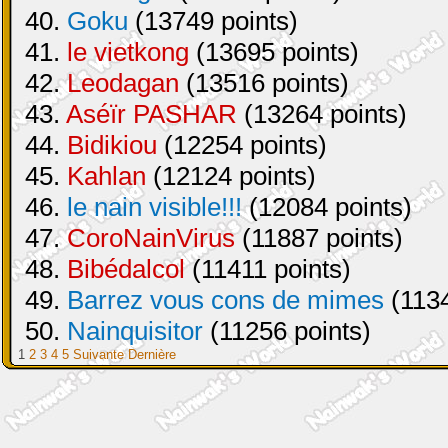
40.
Goku
(13749 points)
41.
le vietkong
(13695 points)
42.
Leodagan
(13516 points)
43.
Aséïr PASHAR
(13264 points)
44.
Bidikiou
(12254 points)
45.
Kahlan
(12124 points)
46.
le nain visible!!!
(12084 points)
47.
CoroNainVirus
(11887 points)
48.
Bibédalcol
(11411 points)
49.
Barrez vous cons de mimes
(1134
50.
Nainquisitor
(11256 points)
1
2
3
4
5
Suivante
Dernière