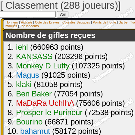
[ Classement (288 joueurs)]
Honneur
|
Ridicule
|
Côté des Braves
|
Côté des Sadiques
|
Points de Honte
|
Barbe
|
Tu
mouillés
|
Top lanceurs
Nombre de gifles reçues
1.
iehl
(660963 points)
2.
KANSASS
(203296 points)
3.
Monkey D Luffy
(107325 points)
4.
Magus
(91025 points)
5.
klaki
(81058 points)
6.
Ben Baker
(77054 points)
7.
MaDaRa UchIhA
(75606 points)
8.
Prosper le Purineur
(72538 points)
9.
Bourino
(66871 points)
10.
bahamut
(58172 points)