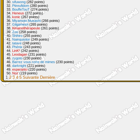
30.
sifuwong
(282 points)
32.
Ptireufidom
(280 points)
33.
BouffeTouT
(274 points)
34.
Heneus
(272 points)
35.
konic
(267 points)
36.
Miyamoto Musashi
(266 points)
37.
Gilgamesh
(265 points)
38.
Kinainsithérapeute
(261 points)
39.
Zou
(258 points)
40.
Shihiro
(255 points)
41.
Nainquisitor
(249 points)
42.
tatave
(248 points)
43.
Phénix
(243 points)
44.
LinK²
(242 points)
45.
Leodagan
(231 points)
46.
zygoto
(230 points)
46.
Barrez vous cons de mimes
(230 points)
48.
darknight
(221 points)
49.
esperanto
(220 points)
50.
Noz
(219 points)
1
2
3
4
5
Suivante
Dernière