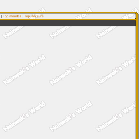
|
Top mouillés
|
Top lanceurs