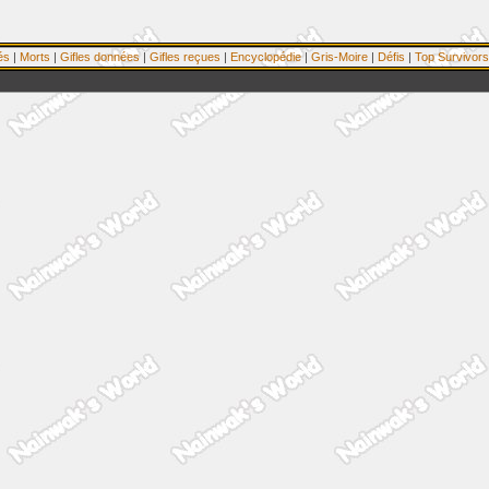
és
|
Morts
|
Gifles données
|
Gifles reçues
|
Encyclopédie
|
Gris-Moire
|
Défis
|
Top Survivors