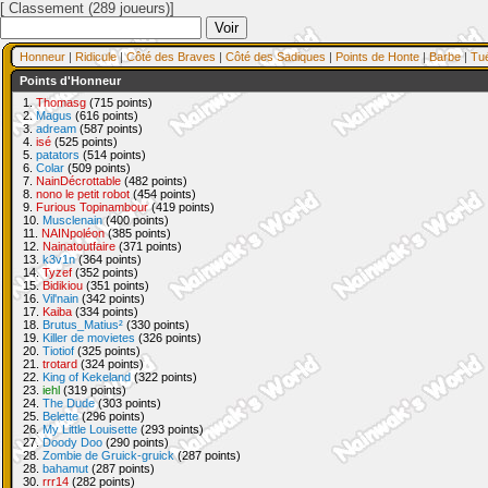
[ Classement (289 joueurs)]
Honneur
|
Ridicule
|
Côté des Braves
|
Côté des Sadiques
|
Points de Honte
|
Barbe
|
Tu
Points d'Honneur
1.
Thomasg
(715 points)
2.
Magus
(616 points)
3.
adream
(587 points)
4.
isé
(525 points)
5.
patators
(514 points)
6.
Colar
(509 points)
7.
NainDécrottable
(482 points)
8.
nono le petit robot
(454 points)
9.
Furious Topinambour
(419 points)
10.
Musclenain
(400 points)
11.
NAINpoléon
(385 points)
12.
Nainatoutfaire
(371 points)
13.
k3v1n
(364 points)
14.
Tyzef
(352 points)
15.
Bidikiou
(351 points)
16.
Vil'nain
(342 points)
17.
Kaiba
(334 points)
18.
Brutus_Matius²
(330 points)
19.
Killer de movietes
(326 points)
20.
Tiotiof
(325 points)
21.
trotard
(324 points)
22.
King of Kekeland
(322 points)
23.
iehl
(319 points)
24.
The Dude
(303 points)
25.
Belette
(296 points)
26.
My Little Louisette
(293 points)
27.
Doody Doo
(290 points)
28.
Zombie de Gruick-gruick
(287 points)
28.
bahamut
(287 points)
30.
rrr14
(282 points)