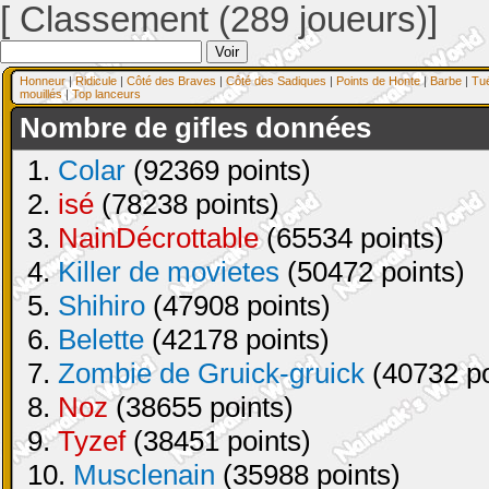
[ Classement (289 joueurs)]
Honneur
|
Ridicule
|
Côté des Braves
|
Côté des Sadiques
|
Points de Honte
|
Barbe
|
Tu
mouillés
|
Top lanceurs
Nombre de gifles données
1.
Colar
(92369 points)
2.
isé
(78238 points)
3.
NainDécrottable
(65534 points)
4.
Killer de movietes
(50472 points)
5.
Shihiro
(47908 points)
6.
Belette
(42178 points)
7.
Zombie de Gruick-gruick
(40732 po
8.
Noz
(38655 points)
9.
Tyzef
(38451 points)
10.
Musclenain
(35988 points)