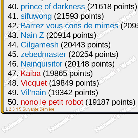
40.
prince of darkness
(21618 points)
41.
sifuwong
(21593 points)
42.
Barrez vous cons de mimes
(2095
43.
Nain Z
(20914 points)
44.
Gilgamesh
(20443 points)
45.
zebedmaster
(20254 points)
46.
Nainquisitor
(20148 points)
47.
Kaiba
(19865 points)
48.
Vicquet
(19849 points)
49.
Vil'nain
(19342 points)
50.
nono le petit robot
(19187 points)
1
2
3
4
5
Suivante
Dernière