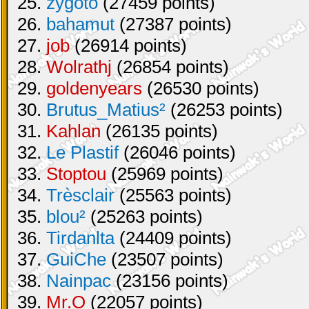
25.
zygoto
(27459 points)
26.
bahamut
(27387 points)
27.
job
(26914 points)
28.
Wolrathj
(26854 points)
29.
goldenyears
(26530 points)
30.
Brutus_Matius²
(26253 points)
31.
Kahlan
(26135 points)
32.
Le Plastif
(26046 points)
33.
Stoptou
(25969 points)
34.
Trèsclair
(25563 points)
35.
blou²
(25263 points)
36.
Tirdanlta
(24409 points)
37.
GuiChe
(23507 points)
38.
Nainpac
(23156 points)
39.
Mr.O
(22057 points)