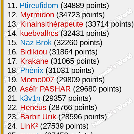
11.
Ptireufidom
(34889 points)
12.
Myrmidon
(34723 points)
13.
Kinainsithérapeute
(33714 points)
14.
kuebvalhcs
(32431 points)
15.
Naz Brok
(32260 points)
16.
Bidikiou
(31864 points)
17.
Krakane
(31065 points)
18.
Phénix
(31031 points)
19.
Momo007
(29809 points)
20.
Aséïr PASHAR
(29680 points)
21.
k3v1n
(29357 points)
22.
Heneus
(28766 points)
23.
Barbit Urik
(28596 points)
24.
LinK²
(27539 points)