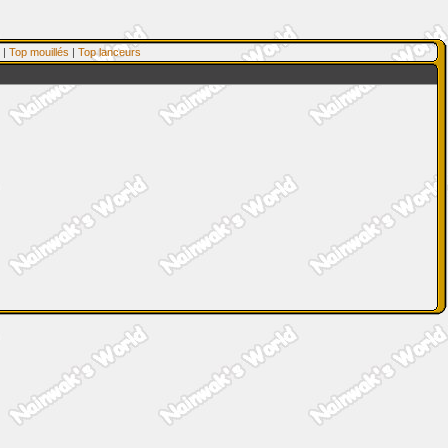
|
Top mouillés
|
Top lanceurs