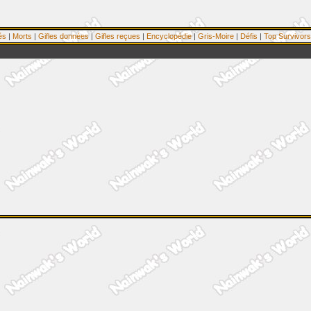
és
|
Morts
|
Gifles données
|
Gifles reçues
|
Encyclopédie
|
Gris-Moire
|
Défis
|
Top Survivors