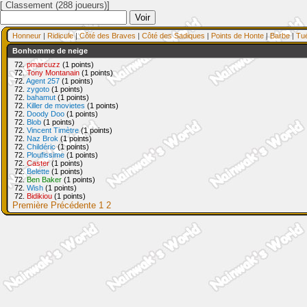
[ Classement (288 joueurs)]
Honneur
|
Ridicule
|
Côté des Braves
|
Côté des Sadiques
|
Points de Honte
|
Barbe
|
Tu
Bonhomme de neige
72.
pmarcuzz
(1 points)
72.
Tony Montanain
(1 points)
72.
Agent 257
(1 points)
72.
zygoto
(1 points)
72.
bahamut
(1 points)
72.
Killer de movietes
(1 points)
72.
Doody Doo
(1 points)
72.
Blob
(1 points)
72.
Vincent Timètre
(1 points)
72.
Naz Brok
(1 points)
72.
Childéric
(1 points)
72.
Ploufissime
(1 points)
72.
Caster
(1 points)
72.
Belette
(1 points)
72.
Ben Baker
(1 points)
72.
Wish
(1 points)
72.
Bidikiou
(1 points)
Première
Précédente
1
2