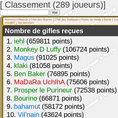
[ Classement (289 joueurs)]
Honneur
|
Ridicule
|
Côté des Braves
|
Côté des Sadiques
|
Points de Honte
|
Barbe
|
Tu
mouillés
|
Top lanceurs
Nombre de gifles reçues
1.
iehl
(659811 points)
2.
Monkey D Luffy
(106724 points)
3.
Magus
(91025 points)
4.
klaki
(81058 points)
5.
Ben Baker
(76895 points)
6.
MaDaRa UchIhA
(75606 points)
7.
Prosper le Purineur
(72538 points)
8.
Bourino
(66871 points)
9.
bahamut
(58172 points)
10.
Vil'nain
(43624 points)