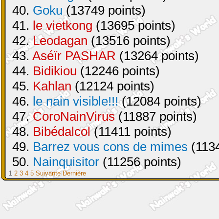
40.
Goku
(13749 points)
41.
le vietkong
(13695 points)
42.
Leodagan
(13516 points)
43.
Aséïr PASHAR
(13264 points)
44.
Bidikiou
(12246 points)
45.
Kahlan
(12124 points)
46.
le nain visible!!!
(12084 points)
47.
CoroNainVirus
(11887 points)
48.
Bibédalcol
(11411 points)
49.
Barrez vous cons de mimes
(1134
50.
Nainquisitor
(11256 points)
1
2
3
4
5
Suivante
Dernière