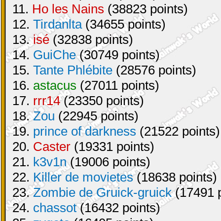
11.
Ho les Nains
(38823 points)
12.
Tirdanlta
(34655 points)
13.
isé
(32838 points)
14.
GuiChe
(30749 points)
15.
Tante Phlébite
(28576 points)
16.
astacus
(27011 points)
17.
rrr14
(23350 points)
18.
Zou
(22945 points)
19.
prince of darkness
(21522 points)
20.
Caster
(19331 points)
21.
k3v1n
(19006 points)
22.
Killer de movietes
(18638 points)
23.
Zombie de Gruick-gruick
(17491 p
24.
chassot
(16432 points)