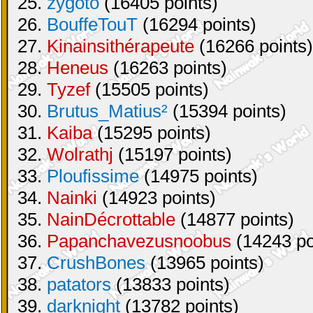
25.
zygoto
(16405 points)
26.
BouffeTouT
(16294 points)
27.
Kinainsithérapeute
(16266 points)
28.
Heneus
(16263 points)
29.
Tyzef
(15505 points)
30.
Brutus_Matius²
(15394 points)
31.
Kaiba
(15295 points)
32.
Wolrathj
(15197 points)
33.
Ploufissime
(14975 points)
34.
Nainki
(14923 points)
35.
NainDécrottable
(14877 points)
36.
Papanchavezusnoobus
(14243 po
37.
CrushBones
(13965 points)
38.
patators
(13833 points)
39.
darknight
(13782 points)