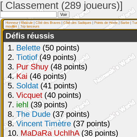
[ Classement (289 joueurs)]
Honneur
|
Ridicule
|
Côté des Braves
|
Côté des Sadiques
|
Points de Honte
|
Barbe
|
Tu
mouillés
|
Top lanceurs
Défis réussis
1.
Belette
(50 points)
2.
Tiotiof
(49 points)
3.
Pur Shuy
(48 points)
4.
Kai
(46 points)
5.
Soldat
(41 points)
6.
Vicquet
(40 points)
7.
iehl
(39 points)
8.
The Dude
(37 points)
8.
Vincent Timètre
(37 points)
10.
MaDaRa UchIhA
(36 points)