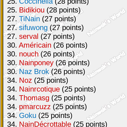
25.
Coccinella
(28 points)
25.
Bidikiou
(28 points)
27.
TiNain
(27 points)
27.
sifuwong
(27 points)
27.
serval
(27 points)
30.
Américain
(26 points)
30.
nouch
(26 points)
30.
Nainponey
(26 points)
30.
Naz Brok
(26 points)
34.
Noz
(25 points)
34.
Nainrcotique
(25 points)
34.
Thomasg
(25 points)
34.
pmarcuzz
(25 points)
34.
Goku
(25 points)
34.
NainDécrottable
(25 points)