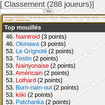
[ Classement (288 joueurs)]
Honneur
|
Ridicule
|
Côté des Braves
|
Côté des Sadiques
|
Points de Honte
|
Barbe
|
Tu
mouillés
|
Top lanceurs
Top mouillés
46.
Naintroid
(3 points)
46.
Okinawa
(3 points)
53.
Le Grignoté
(2 points)
53.
Testin
(2 points)
53.
Nainyonaise
(2 points)
53.
Américain
(2 points)
53.
Lothard
(2 points)
53.
Burn-nain-out
(2 points)
53.
kiiki
(2 points)
53.
Patchanka
(2 points)