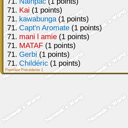
71.
Nainpac
(1 points)
71.
Kai
(1 points)
71.
kawabunga
(1 points)
71.
Capt'n Aromate
(1 points)
71.
mani l amie
(1 points)
71.
MATAF
(1 points)
71.
Gerbi
(1 points)
71.
Childéric
(1 points)
Première
Précédente
1