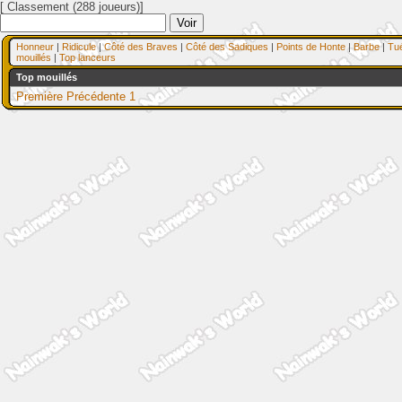
[ Classement (288 joueurs)]
Honneur
|
Ridicule
|
Côté des Braves
|
Côté des Sadiques
|
Points de Honte
|
Barbe
|
Tu
mouillés
|
Top lanceurs
Top mouillés
Première
Précédente
1