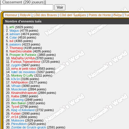
[ Classement (290 joueurs)]
Honneur
|
Ridicule
|
Côté des Braves
|
Côté des Sadiques
|
Points de Honte
|
Barbe
|
Tu
Nombre d'ennemis tués
1.
iehl
(5929 points)
2.
Magus
(4778 points)
3.
adream
(4674 points)
4.
Colar
(4516 points)
5.
isé
(4365 points)
6.
patators
(4223 points)
7.
Thomasg
(4198 points)
8.
NainDécrottable
(4035 points)
9.
Prosper le Purineur
(3865 points)
10.
MaDaRa UchIhA
(3783 points)
11.
Furious Topinambour
(3725 points)
12.
zygoto
(3647 points)
13.
nono le petit robot
(3583 points)
14.
Killer de movietes
(3267 points)
15.
Monkey D Luffy
(3211 points)
16.
k3v1n
(3186 points)
17.
NAINpoléon
(3177 points)
18.
Vil'nain
(3090 points)
19.
Musclenain
(2894 points)
20.
Kinainsithérapeute
(2884 points)
21.
Kaiba
(2882 points)
22.
sifuwong
(2848 points)
23.
Ben Baker
(2822 points)
24.
Tyzef
(2766 points)
25.
King of Kekeland
(2732 points)
26.
Kahlan
(2690 points)
27.
rrr14
(2656 points)
28.
Mulosore
(2629 points)
29.
Ptireufidom
(2620 points)
30.
Zombie de Gruick-gruick
(2591 points)