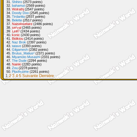
31.
Shihiro
(2573 points)
32.
bahamut
(2569 points)
33.
Wolrathj
(2547 points)
34.
Doody Doo
(2545 points)
35.
Tirdanlta
(2537 points)
36.
Belette
(2517 points)
37.
Nainatoutfaire
(2486 points)
38.
serval
(2465 points)
39.
LinK²
(2434 points)
40.
konic
(2430 points)
41.
Bidikiou
(2414 points)
42.
Naz Brok
(2397 points)
43.
tatave
(2393 points)
44.
Gilgamesh
(2382 points)
45.
Brutus_Matius²
(2371 points)
46.
Miyamoto Musashi
(2331 points)
47.
The Dude
(2294 points)
48.
Nainki
(2283 points)
49.
Zou
(2278 points)
50.
Ploufissime
(2261 points)
1
2
3
4
5
Suivante
Dernière