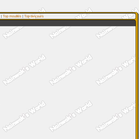
|
Top mouillés
|
Top lanceurs