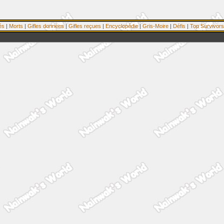
és
|
Morts
|
Gifles données
|
Gifles reçues
|
Encyclopédie
|
Gris-Moire
|
Défis
|
Top Survivors