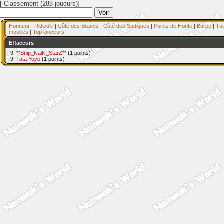
[ Classement (288 joueurs)]
Honneur
|
Ridicule
|
Côté des Braves
|
Côté des Sadiques
|
Points de Honte
|
Barbe
|
Tu
mouillés
|
Top lanceurs
Effaceurs
9.
**Snip_NaiN_StarZ**
(1 points)
9.
Tata Yoyo
(1 points)