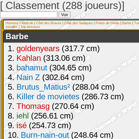
[ Classement (288 joueurs)]
Honneur
|
Ridicule
|
Côté des Braves
|
Côté des Sadiques
|
Points de Honte
|
Barbe
|
Tu
mouillés
|
Top lanceurs
Barbe
1.
goldenyears
(317.7 cm)
2.
Kahlan
(313.06 cm)
3.
bahamut
(304.65 cm)
4.
Nain Z
(302.64 cm)
5.
Brutus_Matius²
(288.04 cm)
6.
Killer de movietes
(286.73 cm)
7.
Thomasg
(270.64 cm)
8.
iehl
(256.61 cm)
9.
isé
(254.73 cm)
10.
Burn-nain-out
(248.64 cm)