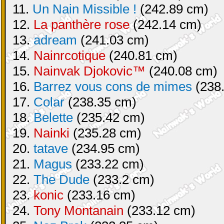
11.
Un Nain Missible !
(242.89 cm)
12.
La panthère rose
(242.14 cm)
13.
adream
(241.03 cm)
14.
Nainrcotique
(240.81 cm)
15.
Nainvak Djokovic™
(240.08 cm)
16.
Barrez vous cons de mimes
(238
17.
Colar
(238.35 cm)
18.
Belette
(235.42 cm)
19.
Nainki
(235.28 cm)
20.
tatave
(234.95 cm)
21.
Magus
(233.22 cm)
22.
The Dude
(233.2 cm)
23.
konic
(233.16 cm)
24.
Tony Montanain
(233.12 cm)