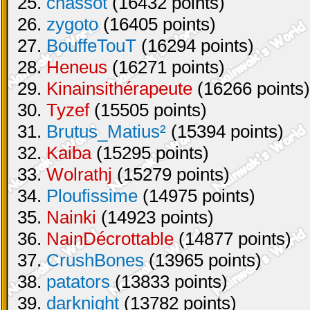
25.
chassot
(16432 points)
26.
zygoto
(16405 points)
27.
BouffeTouT
(16294 points)
28.
Heneus
(16271 points)
29.
Kinainsithérapeute
(16266 points)
30.
Tyzef
(15505 points)
31.
Brutus_Matius²
(15394 points)
32.
Kaiba
(15295 points)
33.
Wolrathj
(15279 points)
34.
Ploufissime
(14975 points)
35.
Nainki
(14923 points)
36.
NainDécrottable
(14877 points)
37.
CrushBones
(13965 points)
38.
patators
(13833 points)
39.
darknight
(13782 points)