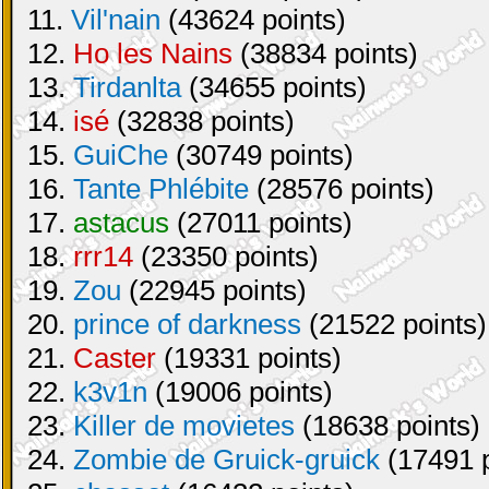
11.
Vil'nain
(43624 points)
12.
Ho les Nains
(38834 points)
13.
Tirdanlta
(34655 points)
14.
isé
(32838 points)
15.
GuiChe
(30749 points)
16.
Tante Phlébite
(28576 points)
17.
astacus
(27011 points)
18.
rrr14
(23350 points)
19.
Zou
(22945 points)
20.
prince of darkness
(21522 points)
21.
Caster
(19331 points)
22.
k3v1n
(19006 points)
23.
Killer de movietes
(18638 points)
24.
Zombie de Gruick-gruick
(17491 p