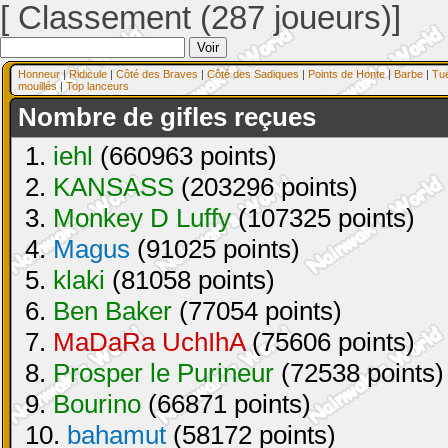
[ Classement (287 joueurs)]
Honneur
|
Ridicule
|
Côté des Braves
|
Côté des Sadiques
|
Points de Honte
|
Barbe
|
Tu
mouillés
|
Top lanceurs
Nombre de gifles reçues
1.
iehl
(660963 points)
2.
KANSASS
(203296 points)
3.
Monkey D Luffy
(107325 points)
4.
Magus
(91025 points)
5.
klaki
(81058 points)
6.
Ben Baker
(77054 points)
7.
MaDaRa UchIhA
(75606 points)
8.
Prosper le Purineur
(72538 points)
9.
Bourino
(66871 points)
10.
bahamut
(58172 points)