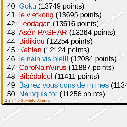
40.
Goku
(13749 points)
41.
le vietkong
(13695 points)
42.
Leodagan
(13516 points)
43.
Aséïr PASHAR
(13264 points)
44.
Bidikiou
(12254 points)
45.
Kahlan
(12124 points)
46.
le nain visible!!!
(12084 points)
47.
CoroNainVirus
(11887 points)
48.
Bibédalcol
(11411 points)
49.
Barrez vous cons de mimes
(1134
50.
Nainquisitor
(11256 points)
1
2
3
4
5
Suivante
Dernière