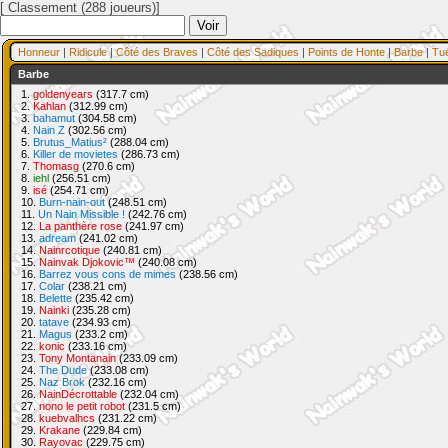
[ Classement (288 joueurs)]
Honneur
|
Ridicule
|
Côté des Braves
|
Côté des Sadiques
|
Points de Honte
|
Barbe
|
Tu
Barbe
1.
goldenyears
(317.7 cm)
2.
Kahlan
(312.99 cm)
3.
bahamut
(304.58 cm)
4.
Nain Z
(302.56 cm)
5.
Brutus_Matius²
(288.04 cm)
6.
Killer de movietes
(286.73 cm)
7.
Thomasg
(270.6 cm)
8.
iehl
(256.51 cm)
9.
isé
(254.71 cm)
10.
Burn-nain-out
(248.51 cm)
11.
Un Nain Missible !
(242.76 cm)
12.
La panthère rose
(241.97 cm)
13.
adream
(241.02 cm)
14.
Nainrcotique
(240.81 cm)
15.
Nainvak Djokovic™
(240.08 cm)
16.
Barrez vous cons de mimes
(238.56 cm)
17.
Colar
(238.21 cm)
18.
Belette
(235.42 cm)
19.
Nainki
(235.28 cm)
20.
tatave
(234.93 cm)
21.
Magus
(233.2 cm)
22.
konic
(233.16 cm)
23.
Tony Montanain
(233.09 cm)
24.
The Dude
(233.08 cm)
25.
Naz Brok
(232.16 cm)
26.
NainDécrottable
(232.04 cm)
27.
nono le petit robot
(231.5 cm)
28.
kuebvalhcs
(231.22 cm)
29.
Krakane
(229.84 cm)
30.
Rayovac
(229.75 cm)