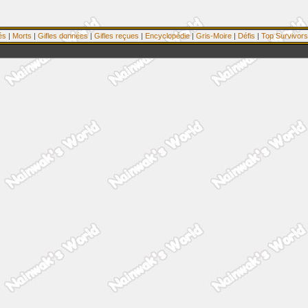
és
|
Morts
|
Gifles données
|
Gifles reçues
|
Encyclopédie
|
Gris-Moire
|
Défis
|
Top Survivors