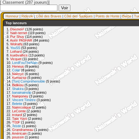
[ Classement (287 joueurs)]
Honneur
|
Ridicule
|
Côté des Braves
|
Côté des Sadiques
|
Points de Honte
|
Barbe
|
Tu
Top lanceurs
1.
Daemon²
(126 points)
2.
Nain-ternet
(119 points)
3.
Pur Shuy
(114 points)
4.
Aséïr PASHAR
(84 points)
5.
Wolrathj
(63 points)
6.
YouSS
(53 points)
7.
Lothard
(24 points)
8.
kuebvalhcs
(13 points)
9.
Vicquet
(11 points)
10.
LordFouTheNain
(9 points)
10.
Heneus
(9 points)
12.
Colar
(8 points)
13.
Nainryc
(6 points)
14.
Kumazsp
(5 points)
14.
[Ton] Compréhensible
(5 points)
14.
Bidikiou
(5 points)
17.
Shakira
(3 points)
17.
banainainslip
(3 points)
17.
Nainponey
(3 points)
17.
Vincent Timètre
(3 points)
17.
Belette
(3 points)
22.
Nainrcotique
(2 points)
22.
LeComte
(2 points)
22.
trotard
(2 points)
22.
Tata Yoyo
(2 points)
26.
T00F
(1 points)
26.
Testin
(1 points)
26.
Grandrameau
(1 points)
26.
Américain
(1 points)
26.
poussin
(1 points)