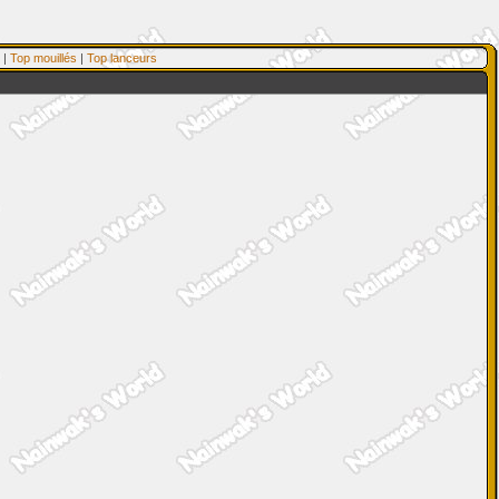
|
Top mouillés
|
Top lanceurs