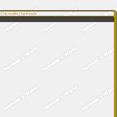
|
Top mouillés
|
Top lanceurs