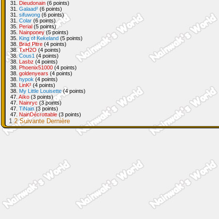
31.
Dieudonain
(6 points)
31.
Galaad²
(6 points)
31.
sifuwong
(6 points)
31.
Colar
(6 points)
35.
Perial
(5 points)
35.
Nainponey
(5 points)
35.
King of Kekeland
(5 points)
38.
Brad Pitre
(4 points)
38.
TxH2O
(4 points)
38.
Cous1
(4 points)
38.
Lasbz
(4 points)
38.
Phoenix51000
(4 points)
38.
goldenyears
(4 points)
38.
hypok
(4 points)
38.
LinK²
(4 points)
38.
My Little Louisette
(4 points)
47.
Aïko
(3 points)
47.
Nainryc
(3 points)
47.
TiNain
(3 points)
47.
NainDécrottable
(3 points)
1
2
Suivante
Dernière