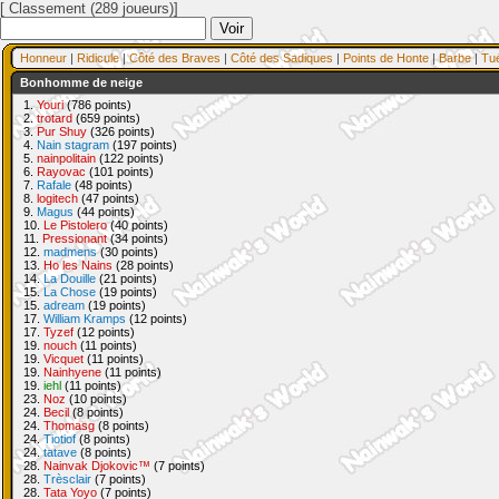
[ Classement (289 joueurs)]
Honneur
|
Ridicule
|
Côté des Braves
|
Côté des Sadiques
|
Points de Honte
|
Barbe
|
Tu
Bonhomme de neige
1.
Youri
(786 points)
2.
trotard
(659 points)
3.
Pur Shuy
(326 points)
4.
Nain stagram
(197 points)
5.
nainpolitain
(122 points)
6.
Rayovac
(101 points)
7.
Rafale
(48 points)
8.
logitech
(47 points)
9.
Magus
(44 points)
10.
Le Pistolero
(40 points)
11.
Pressionant
(34 points)
12.
madmens
(30 points)
13.
Ho les Nains
(28 points)
14.
La Douille
(21 points)
15.
La Chose
(19 points)
15.
adream
(19 points)
17.
William Kramps
(12 points)
17.
Tyzef
(12 points)
19.
nouch
(11 points)
19.
Vicquet
(11 points)
19.
Nainhyene
(11 points)
19.
iehl
(11 points)
23.
Noz
(10 points)
24.
Becil
(8 points)
24.
Thomasg
(8 points)
24.
Tiotiof
(8 points)
24.
tatave
(8 points)
28.
Nainvak Djokovic™
(7 points)
28.
Trèsclair
(7 points)
28.
Tata Yoyo
(7 points)