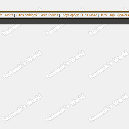
és
|
Morts
|
Gifles données
|
Gifles reçues
|
Encyclopédie
|
Gris-Moire
|
Défis
|
Top Survivors