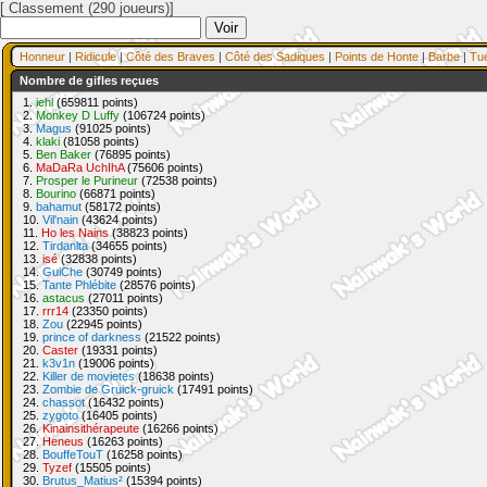
[ Classement (290 joueurs)]
Honneur
|
Ridicule
|
Côté des Braves
|
Côté des Sadiques
|
Points de Honte
|
Barbe
|
Tu
Nombre de gifles reçues
1.
iehl
(659811 points)
2.
Monkey D Luffy
(106724 points)
3.
Magus
(91025 points)
4.
klaki
(81058 points)
5.
Ben Baker
(76895 points)
6.
MaDaRa UchIhA
(75606 points)
7.
Prosper le Purineur
(72538 points)
8.
Bourino
(66871 points)
9.
bahamut
(58172 points)
10.
Vil'nain
(43624 points)
11.
Ho les Nains
(38823 points)
12.
Tirdanlta
(34655 points)
13.
isé
(32838 points)
14.
GuiChe
(30749 points)
15.
Tante Phlébite
(28576 points)
16.
astacus
(27011 points)
17.
rrr14
(23350 points)
18.
Zou
(22945 points)
19.
prince of darkness
(21522 points)
20.
Caster
(19331 points)
21.
k3v1n
(19006 points)
22.
Killer de movietes
(18638 points)
23.
Zombie de Gruick-gruick
(17491 points)
24.
chassot
(16432 points)
25.
zygoto
(16405 points)
26.
Kinainsithérapeute
(16266 points)
27.
Heneus
(16263 points)
28.
BouffeTouT
(16258 points)
29.
Tyzef
(15505 points)
30.
Brutus_Matius²
(15394 points)