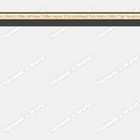
és
|
Morts
|
Gifles données
|
Gifles reçues
|
Encyclopédie
|
Gris-Moire
|
Défis
|
Top Survivors