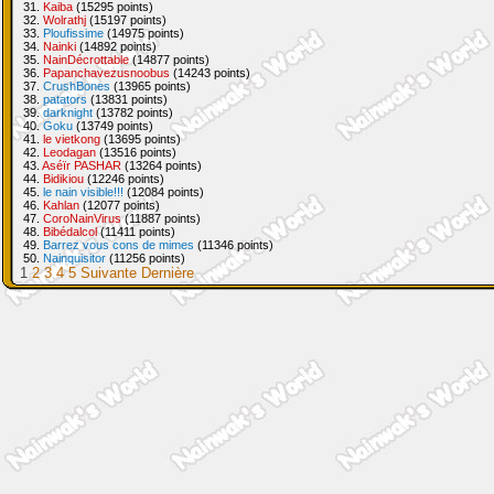
31.
Kaiba
(15295 points)
32.
Wolrathj
(15197 points)
33.
Ploufissime
(14975 points)
34.
Nainki
(14892 points)
35.
NainDécrottable
(14877 points)
36.
Papanchavezusnoobus
(14243 points)
37.
CrushBones
(13965 points)
38.
patators
(13831 points)
39.
darknight
(13782 points)
40.
Goku
(13749 points)
41.
le vietkong
(13695 points)
42.
Leodagan
(13516 points)
43.
Aséïr PASHAR
(13264 points)
44.
Bidikiou
(12246 points)
45.
le nain visible!!!
(12084 points)
46.
Kahlan
(12077 points)
47.
CoroNainVirus
(11887 points)
48.
Bibédalcol
(11411 points)
49.
Barrez vous cons de mimes
(11346 points)
50.
Nainquisitor
(11256 points)
1
2
3
4
5
Suivante
Dernière