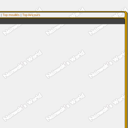
|
Top mouillés
|
Top lanceurs