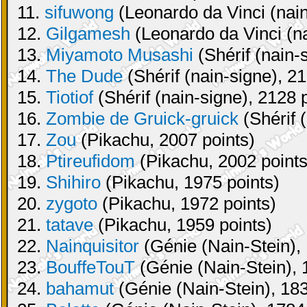
11.
sifuwong
(Leonardo da Vinci (nain
12.
Gilgamesh
(Leonardo da Vinci (na
13.
Miyamoto Musashi
(Shérif (nain-
14.
The Dude
(Shérif (nain-signe), 21
15.
Tiotiof
(Shérif (nain-signe), 2128 
16.
Zombie de Gruick-gruick
(Shérif 
17.
Zou
(Pikachu, 2007 points)
18.
Ptireufidom
(Pikachu, 2002 points
19.
Shihiro
(Pikachu, 1975 points)
20.
zygoto
(Pikachu, 1972 points)
21.
tatave
(Pikachu, 1959 points)
22.
Nainquisitor
(Génie (Nain-Stein), 
23.
BouffeTouT
(Génie (Nain-Stein), 
24.
bahamut
(Génie (Nain-Stein), 183