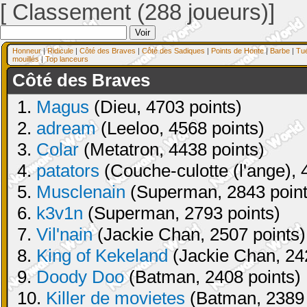
[ Classement (288 joueurs)]
Honneur
|
Ridicule
|
Côté des Braves
|
Côté des Sadiques
|
Points de Honte
|
Barbe
|
Tu
mouillés
|
Top lanceurs
Côté des Braves
1.
Magus
(Dieu, 4703 points)
2.
adream
(Leeloo, 4568 points)
3.
Colar
(Metatron, 4438 points)
4.
patators
(Couche-culotte (l'ange), 
5.
Musclenain
(Superman, 2843 point
6.
k3v1n
(Superman, 2793 points)
7.
Vil'nain
(Jackie Chan, 2507 points)
8.
King of Kekeland
(Jackie Chan, 24
9.
Doody Doo
(Batman, 2408 points)
10.
Killer de movietes
(Batman, 2389 