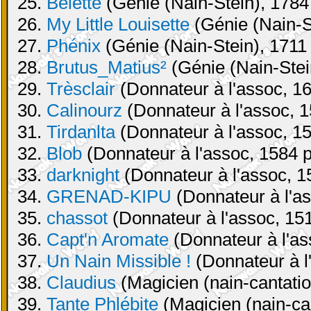
25.
Belette
(Génie (Nain-Stein), 1784 
26.
My Little Louisette
(Génie (Nain-St
27.
Phénix
(Génie (Nain-Stein), 1711 
28.
Brutus_Matius²
(Génie (Nain-Stei
29.
Trèsclair
(Donnateur à l'assoc, 16
30.
Calinourz
(Donnateur à l'assoc, 1
31.
Tirdanlta
(Donnateur à l'assoc, 15
32.
Blob
(Donnateur à l'assoc, 1584 p
33.
darknight
(Donnateur à l'assoc, 1
34.
GRENAD-KIPU
(Donnateur à l'as
35.
chassot
(Donnateur à l'assoc, 151
36.
Capt'n Aromate
(Donnateur à l'as
37.
Un Nain Missible !
(Donnateur à l
38.
Claudius
(Magicien (nain-cantatio
39.
Tante Phlébite
(Magicien (nain-can