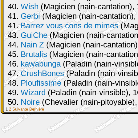
40.
Wish
(Magicien (nain-cantation), 
41.
Gerbi
(Magicien (nain-cantation),
41.
Barrez vous cons de mimes
(Magi
43.
GuiChe
(Magicien (nain-cantation
44.
Nain Z
(Magicien (nain-cantation)
45.
Brutalis
(Magicien (nain-cantation
46.
kawabunga
(Paladin (nain-vinsibl
47.
CrushBones
(Paladin (nain-vinsib
48.
Ploufissime
(Paladin (nain-vinsibl
49.
Wizard
(Paladin (nain-vinsible), 
50.
Noire
(Chevalier (nain-pitoyable),
1
2
Suivante
Dernière