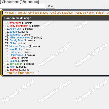
[ Classement (289 joueurs)]
Honneur
|
Ridicule
|
Côté des Braves
|
Côté des Sadiques
|
Points de Honte
|
Barbe
|
Tu
Bonhomme de neige
72.
pmarcuzz
(1 points)
72.
Tony Montanain
(1 points)
72.
Agent 257
(1 points)
72.
zygoto
(1 points)
72.
bahamut
(1 points)
72.
Killer de movietes
(1 points)
72.
Doody Doo
(1 points)
72.
Blob
(1 points)
72.
Vincent Timètre
(1 points)
72.
Naz Brok
(1 points)
72.
Childéric
(1 points)
72.
Ploufissime
(1 points)
72.
Caster
(1 points)
72.
Belette
(1 points)
72.
Ben Baker
(1 points)
72.
Wish
(1 points)
72.
Bidikiou
(1 points)
Première
Précédente
1
2