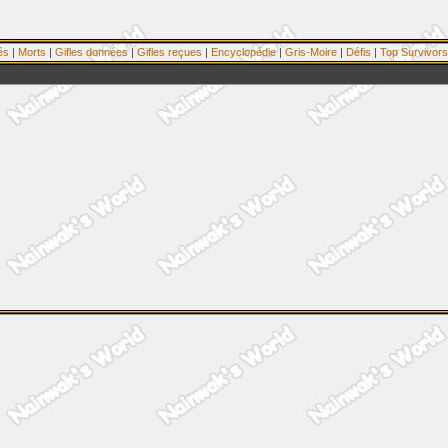
és
|
Morts
|
Gifles données
|
Gifles reçues
|
Encyclopédie
|
Gris-Moire
|
Défis
|
Top Survivors