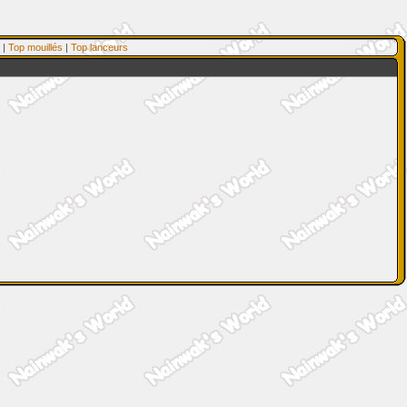
|
Top mouillés
|
Top lanceurs