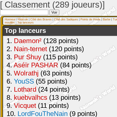
[ Classement (289 joueurs)]
Honneur
|
Ridicule
|
Côté des Braves
|
Côté des Sadiques
|
Points de Honte
|
Barbe
|
Tu
mouillés
|
Top lanceurs
Top lanceurs
1.
Daemon²
(128 points)
2.
Nain-ternet
(120 points)
3.
Pur Shuy
(115 points)
4.
Aséïr PASHAR
(84 points)
5.
Wolrathj
(63 points)
6.
YouSS
(55 points)
7.
Lothard
(24 points)
8.
kuebvalhcs
(13 points)
9.
Vicquet
(11 points)
10.
LordFouTheNain
(9 points)