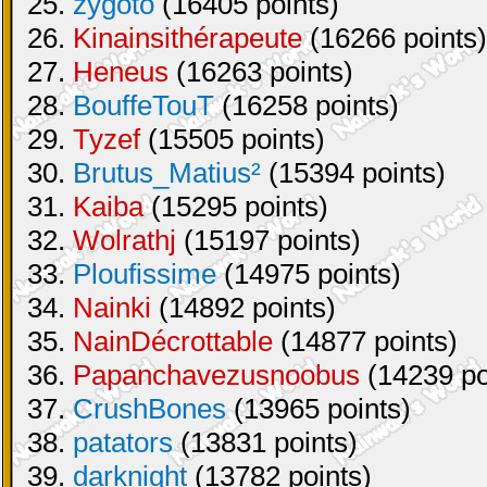
25.
zygoto
(16405 points)
26.
Kinainsithérapeute
(16266 points)
27.
Heneus
(16263 points)
28.
BouffeTouT
(16258 points)
29.
Tyzef
(15505 points)
30.
Brutus_Matius²
(15394 points)
31.
Kaiba
(15295 points)
32.
Wolrathj
(15197 points)
33.
Ploufissime
(14975 points)
34.
Nainki
(14892 points)
35.
NainDécrottable
(14877 points)
36.
Papanchavezusnoobus
(14239 po
37.
CrushBones
(13965 points)
38.
patators
(13831 points)
39.
darknight
(13782 points)