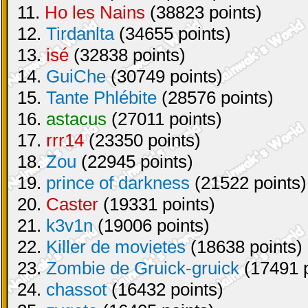
11.
Ho les Nains
(38823 points)
12.
Tirdanlta
(34655 points)
13.
isé
(32838 points)
14.
GuiChe
(30749 points)
15.
Tante Phlébite
(28576 points)
16.
astacus
(27011 points)
17.
rrr14
(23350 points)
18.
Zou
(22945 points)
19.
prince of darkness
(21522 points)
20.
Caster
(19331 points)
21.
k3v1n
(19006 points)
22.
Killer de movietes
(18638 points)
23.
Zombie de Gruick-gruick
(17491 p
24.
chassot
(16432 points)