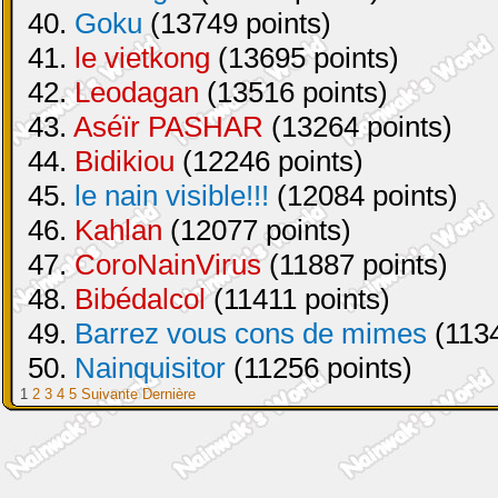
40.
Goku
(13749 points)
41.
le vietkong
(13695 points)
42.
Leodagan
(13516 points)
43.
Aséïr PASHAR
(13264 points)
44.
Bidikiou
(12246 points)
45.
le nain visible!!!
(12084 points)
46.
Kahlan
(12077 points)
47.
CoroNainVirus
(11887 points)
48.
Bibédalcol
(11411 points)
49.
Barrez vous cons de mimes
(1134
50.
Nainquisitor
(11256 points)
1
2
3
4
5
Suivante
Dernière