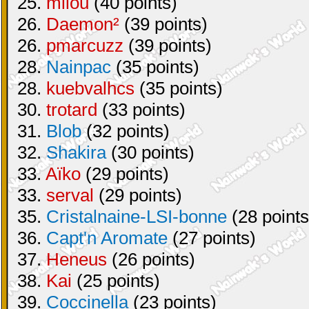
25.
milou
(40 points)
26.
Daemon²
(39 points)
26.
pmarcuzz
(39 points)
28.
Nainpac
(35 points)
28.
kuebvalhcs
(35 points)
30.
trotard
(33 points)
31.
Blob
(32 points)
32.
Shakira
(30 points)
33.
Aïko
(29 points)
33.
serval
(29 points)
35.
Cristalnaine-LSI-bonne
(28 points
36.
Capt'n Aromate
(27 points)
37.
Heneus
(26 points)
38.
Kai
(25 points)
39.
Coccinella
(23 points)