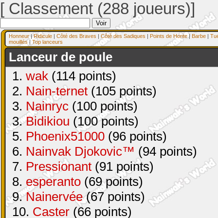
[ Classement (288 joueurs)]
Honneur
|
Ridicule
|
Côté des Braves
|
Côté des Sadiques
|
Points de Honte
|
Barbe
|
Tu
mouillés
|
Top lanceurs
Lanceur de poule
1.
wak
(114 points)
2.
Nain-ternet
(105 points)
3.
Nainryc
(100 points)
3.
Bidikiou
(100 points)
5.
Phoenix51000
(96 points)
6.
Nainvak Djokovic™
(94 points)
7.
Pressionant
(91 points)
8.
esperanto
(69 points)
9.
Nainervée
(67 points)
10.
Caster
(66 points)