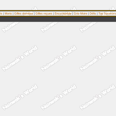
és
|
Morts
|
Gifles données
|
Gifles reçues
|
Encyclopédie
|
Gris-Moire
|
Défis
|
Top Survivors