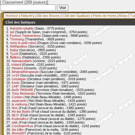
[ Classement (289 joueurs)]
Honneur
|
Ridicule
|
Côté des Braves
|
Côté des Sadiques
|
Points de Honte
|
Barbe
|
Tu
Côté des Sadiques
1.
NainDécrottable
(Satan, -3770 points)
2.
isé
(Suppôt de Satan, (nain-comprimé), -3754 points)
3.
Furious Topinambour
(Satan petit coeur, -3688 points)
4.
Thomasg
(Thanainthos, -3659 points)
5.
nono le petit robot
(Dragon (Gros nain-cendiaire), -3336 points)
6.
NAINpoléon
(Sorcier(e), -3150 points)
7.
Kaiba
(Sorcier(e), -2855 points)
8.
Tyzef
(Diablotin(e), -2525 points)
9.
Bidikiou
(Diablotin(e), -2356 points)
10.
Nainatoutfaire
(Gnome, -2223 points)
11.
trotard
(Gnome, -2181 points)
12.
Heneus
(Gnome, -2120 points)
13.
Kinainsithérapeute
(Succube (nain-résistible), -2065 points)
14.
rrr14
(Succube (nain-résistible), -2057 points)
15.
Leodagan
(Dictateur (nain-périaliste), -2018 points)
16.
konic
(Dictateur (nain-périaliste), -1971 points)
17.
LinK²
(Dictateur (nain-périaliste), -1863 points)
18.
Aséïr PASHAR
(Terroriste (Nain-tionaliste), -1533 points)
19.
Tony Montanain
(Terroriste (Nain-tionaliste), -1502 points)
20.
Corben
(Yeti (Nain-Beau-Minable), -1498 points)
21.
esperanto
(Yeti (Nain-Beau-Minable), -1428 points)
22.
le vietkong
(Yeti (Nain-Beau-Minable), -1421 points)
23.
Noz
(Fruit chaud (avocat du diable), -1380 points)
23.
Ho les Nains
(Fruit chaud (avocat du diable), -1380 points)
25.
Mr.O
(Fruit chaud (avocat du diable), -1345 points)
26.
kuebvalhcs
(Fruit chaud (avocat du diable), -1275 points)
27.
wak
(Fruit chaud (avocat du diable), -1269 points)
28.
CoroNainVirus
(Fruit chaud (avocat du diable), -1242 points)
29.
the killer
(Patron(ne) de la mafia, -1196 points)
30.
Momo007
(Patron(ne) de la mafia, -1143 points)