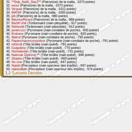
31.
**Snip_NaiN_StarZ**
(Patron(ne) de la mafia, -1074 points)
32.
wose
(Patron(ne) de la mafia, -1073 points)
33.
Vicquet
(Patron(ne) de la mafia, -1012 points)
34.
MATAF
(Patron(ne) de la mafia, -1000 points)
35.
job
(Patron(ne) de la mafia, -980 points)
36.
MauriceRicard
(Patron(ne) de la mafia, -968 points)
37.
Barbit Urik
(Tortionnaire (nain-pitoyable), -917 points)
38.
Naintroid
(Tortionnaire (nain-pitoyable), -912 points)
39.
pmarcuzz
(Pyromane (nain-cendiaire de poche), -830 points)
40.
Krakane
(Pyromane (nain-cendiaire de poche), -820 points)
41.
Matruf
(Pyromane (nain-cendiaire de poche), -795 points)
42.
Papanchavezusnoobus
(Pyromane (nain-cendiaire de poche), -791 points)
43.
minivolt
(Tête brûlée (nain-pulsif), -781 points)
44.
Guiguiboy
(Tête brûlée (nain-pulsif), -770 points)
45.
Homelander
(Tête brûlée (nain-pulsif), -731 points)
46.
Nainvak Djokovic™
(Tête brûlée (nain-pulsif), -696 points)
47.
Stoptou
(Tête brûlée (nain-pulsif), -669 points)
48.
No one
(Tête brûlée (nain-pulsif), -647 points)
49.
Nainki
(Percepteur (nain specteur des impôts), -597 points)
50.
nainpolitain
(Percepteur (nain specteur des impôts), -574 points)
1
2
Suivante
Dernière