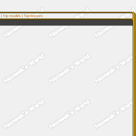
|
Top mouillés
|
Top lanceurs