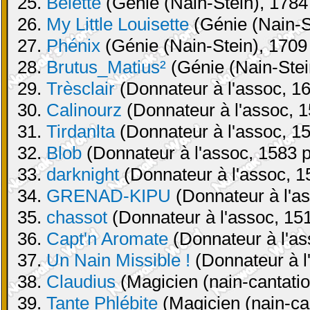
25.
Belette
(Génie (Nain-Stein), 1784 
26.
My Little Louisette
(Génie (Nain-St
27.
Phénix
(Génie (Nain-Stein), 1709 
28.
Brutus_Matius²
(Génie (Nain-Stei
29.
Trèsclair
(Donnateur à l'assoc, 16
30.
Calinourz
(Donnateur à l'assoc, 1
31.
Tirdanlta
(Donnateur à l'assoc, 15
32.
Blob
(Donnateur à l'assoc, 1583 p
33.
darknight
(Donnateur à l'assoc, 1
34.
GRENAD-KIPU
(Donnateur à l'as
35.
chassot
(Donnateur à l'assoc, 151
36.
Capt'n Aromate
(Donnateur à l'as
37.
Un Nain Missible !
(Donnateur à l
38.
Claudius
(Magicien (nain-cantatio
39.
Tante Phlébite
(Magicien (nain-can