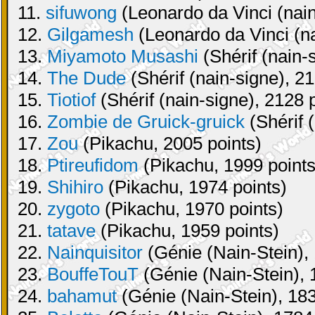
11.
sifuwong
(Leonardo da Vinci (nain
12.
Gilgamesh
(Leonardo da Vinci (na
13.
Miyamoto Musashi
(Shérif (nain-
14.
The Dude
(Shérif (nain-signe), 21
15.
Tiotiof
(Shérif (nain-signe), 2128 
16.
Zombie de Gruick-gruick
(Shérif 
17.
Zou
(Pikachu, 2005 points)
18.
Ptireufidom
(Pikachu, 1999 points
19.
Shihiro
(Pikachu, 1974 points)
20.
zygoto
(Pikachu, 1970 points)
21.
tatave
(Pikachu, 1959 points)
22.
Nainquisitor
(Génie (Nain-Stein), 
23.
BouffeTouT
(Génie (Nain-Stein), 
24.
bahamut
(Génie (Nain-Stein), 183