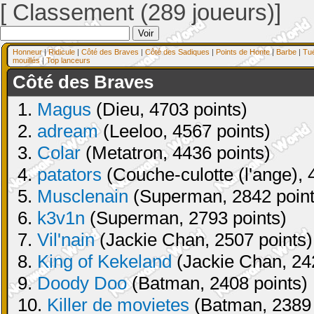
[ Classement (289 joueurs)]
Honneur
|
Ridicule
|
Côté des Braves
|
Côté des Sadiques
|
Points de Honte
|
Barbe
|
Tu
mouillés
|
Top lanceurs
Côté des Braves
1.
Magus
(Dieu, 4703 points)
2.
adream
(Leeloo, 4567 points)
3.
Colar
(Metatron, 4436 points)
4.
patators
(Couche-culotte (l'ange), 
5.
Musclenain
(Superman, 2842 point
6.
k3v1n
(Superman, 2793 points)
7.
Vil'nain
(Jackie Chan, 2507 points)
8.
King of Kekeland
(Jackie Chan, 24
9.
Doody Doo
(Batman, 2408 points)
10.
Killer de movietes
(Batman, 2389 