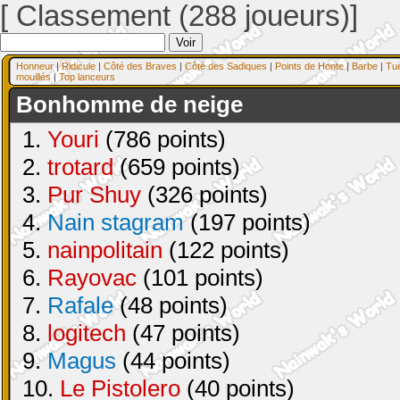
[ Classement (288 joueurs)]
Honneur
|
Ridicule
|
Côté des Braves
|
Côté des Sadiques
|
Points de Honte
|
Barbe
|
Tu
mouillés
|
Top lanceurs
Bonhomme de neige
1.
Youri
(786 points)
2.
trotard
(659 points)
3.
Pur Shuy
(326 points)
4.
Nain stagram
(197 points)
5.
nainpolitain
(122 points)
6.
Rayovac
(101 points)
7.
Rafale
(48 points)
8.
logitech
(47 points)
9.
Magus
(44 points)
10.
Le Pistolero
(40 points)