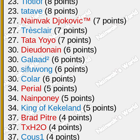
23.
Tiotiof
(8 points)
23.
tatave
(8 points)
27.
Nainvak Djokovic™
(7 points)
27.
Trèsclair
(7 points)
27.
Tata Yoyo
(7 points)
30.
Dieudonain
(6 points)
30.
Galaad²
(6 points)
30.
sifuwong
(6 points)
30.
Colar
(6 points)
34.
Perial
(5 points)
34.
Nainponey
(5 points)
34.
King of Kekeland
(5 points)
37.
Brad Pitre
(4 points)
37.
TxH2O
(4 points)
37.
Cous1
(4 points)