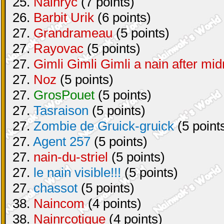
25.
Nainryc
(7 points)
26.
Barbit Urik
(6 points)
27.
Grandrameau
(5 points)
27.
Rayovac
(5 points)
27.
Gimli Gimli Gimli a nain after mid
27.
Noz
(5 points)
27.
GrosPouet
(5 points)
27.
Tasraison
(5 points)
27.
Zombie de Gruick-gruick
(5 point
27.
Agent 257
(5 points)
27.
nain-du-striel
(5 points)
27.
le nain visible!!!
(5 points)
27.
chassot
(5 points)
38.
Naincom
(4 points)
38.
Nainrcotique
(4 points)