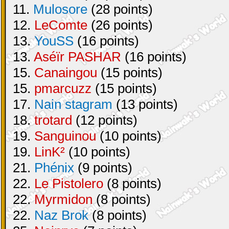
11.
Mulosore
(28 points)
12.
LeComte
(26 points)
13.
YouSS
(16 points)
13.
Aséïr PASHAR
(16 points)
15.
Canaingou
(15 points)
15.
pmarcuzz
(15 points)
17.
Nain stagram
(13 points)
18.
trotard
(12 points)
19.
Sanguinou
(10 points)
19.
LinK²
(10 points)
21.
Phénix
(9 points)
22.
Le Pistolero
(8 points)
22.
Myrmidon
(8 points)
22.
Naz Brok
(8 points)