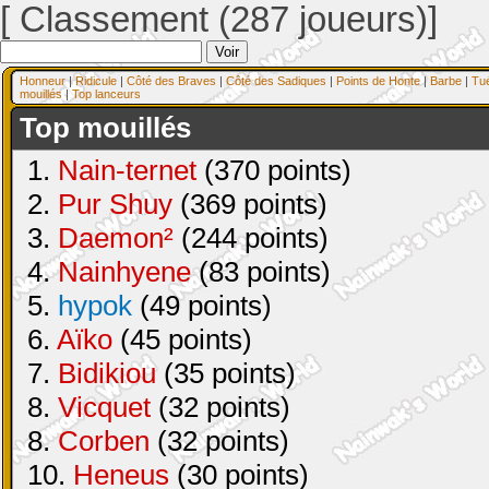
[ Classement (287 joueurs)]
Honneur
|
Ridicule
|
Côté des Braves
|
Côté des Sadiques
|
Points de Honte
|
Barbe
|
Tu
mouillés
|
Top lanceurs
Top mouillés
1.
Nain-ternet
(370 points)
2.
Pur Shuy
(369 points)
3.
Daemon²
(244 points)
4.
Nainhyene
(83 points)
5.
hypok
(49 points)
6.
Aïko
(45 points)
7.
Bidikiou
(35 points)
8.
Vicquet
(32 points)
8.
Corben
(32 points)
10.
Heneus
(30 points)