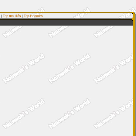
|
Top mouillés
|
Top lanceurs