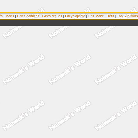
és
|
Morts
|
Gifles données
|
Gifles reçues
|
Encyclopédie
|
Gris-Moire
|
Défis
|
Top Survivors