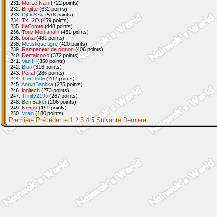
231.
Moi Le Nain
(722 points)
232.
Brigitte
(632 points)
233.
DjOuSSy
(578 points)
234.
TxH2O
(459 points)
235.
LeComte
(448 points)
236.
Tony Montanain
(431 points)
236.
bonta
(431 points)
238.
Moustique tigre
(420 points)
239.
Rampaneur de pignon
(406 points)
240.
Dentalcoolo
(372 points)
241.
Van H
(350 points)
242.
Blob
(316 points)
243.
Perial
(286 points)
244.
The Dude
(282 points)
245.
AnrchBankka
(275 points)
246.
logitech
(273 points)
247.
Trinity2199
(267 points)
248.
Ben Baker
(206 points)
249.
Nexus
(191 points)
250.
Vralg
(180 points)
Première
Précédente
1
2
3
4
5
Suivante
Dernière