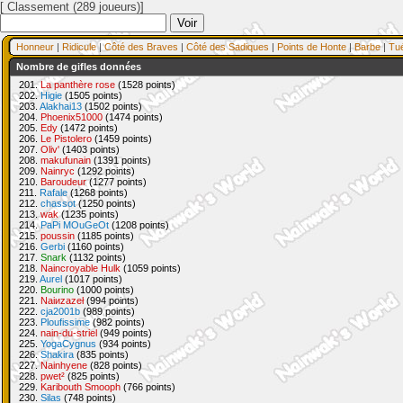
[ Classement (289 joueurs)]
Honneur
|
Ridicule
|
Côté des Braves
|
Côté des Sadiques
|
Points de Honte
|
Barbe
|
Tu
Nombre de gifles données
201.
La panthère rose
(1528 points)
202.
Higie
(1505 points)
203.
Alakhai13
(1502 points)
204.
Phoenix51000
(1474 points)
205.
Edy
(1472 points)
206.
Le Pistolero
(1459 points)
207.
Oliv'
(1403 points)
208.
makufunain
(1391 points)
209.
Nainryc
(1292 points)
210.
Baroudeur
(1277 points)
211.
Rafale
(1268 points)
212.
chassot
(1250 points)
213.
wak
(1235 points)
214.
PaPi MOuGeOt
(1208 points)
215.
poussin
(1185 points)
216.
Gerbi
(1160 points)
217.
Snark
(1132 points)
218.
Naincroyable Hulk
(1059 points)
219.
Aurel
(1017 points)
220.
Bourino
(1000 points)
221.
Naiиzazeł
(994 points)
222.
cja2001b
(989 points)
223.
Ploufissime
(982 points)
224.
nain-du-striel
(949 points)
225.
YogaCygnus
(934 points)
226.
Shakira
(835 points)
227.
Nainhyene
(828 points)
228.
pwet²
(825 points)
229.
Karibouth Smooph
(766 points)
230.
Silas
(748 points)