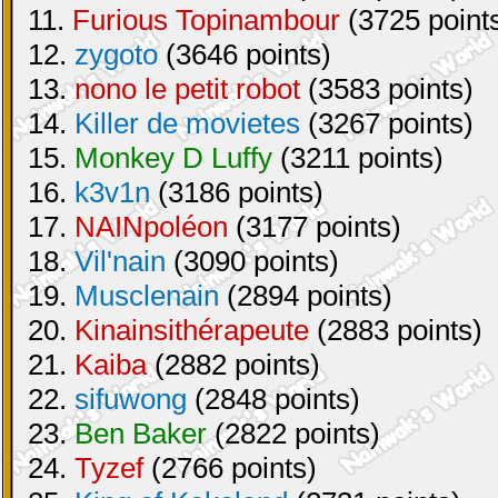
11.
Furious Topinambour
(3725 point
12.
zygoto
(3646 points)
13.
nono le petit robot
(3583 points)
14.
Killer de movietes
(3267 points)
15.
Monkey D Luffy
(3211 points)
16.
k3v1n
(3186 points)
17.
NAINpoléon
(3177 points)
18.
Vil'nain
(3090 points)
19.
Musclenain
(2894 points)
20.
Kinainsithérapeute
(2883 points)
21.
Kaiba
(2882 points)
22.
sifuwong
(2848 points)
23.
Ben Baker
(2822 points)
24.
Tyzef
(2766 points)