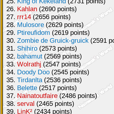
25.
King of Kekeland
(2731 points)
26.
Kahlan
(2690 points)
27.
rrr14
(2656 points)
28.
Mulosore
(2629 points)
29.
Ptireufidom
(2619 points)
30.
Zombie de Gruick-gruick
(2591 po
31.
Shihiro
(2573 points)
32.
bahamut
(2569 points)
33.
Wolrathj
(2547 points)
34.
Doody Doo
(2545 points)
35.
Tirdanlta
(2536 points)
36.
Belette
(2517 points)
37.
Nainatoutfaire
(2486 points)
38.
serval
(2465 points)
39.
LinK²
(2434 points)