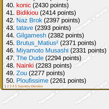
40.
konic
(2430 points)
41.
Bidikiou
(2414 points)
42.
Naz Brok
(2397 points)
43.
tatave
(2393 points)
44.
Gilgamesh
(2382 points)
45.
Brutus_Matius²
(2371 points)
46.
Miyamoto Musashi
(2331 points)
47.
The Dude
(2294 points)
48.
Nainki
(2283 points)
49.
Zou
(2277 points)
50.
Ploufissime
(2261 points)
1
2
3
4
5
Suivante
Dernière