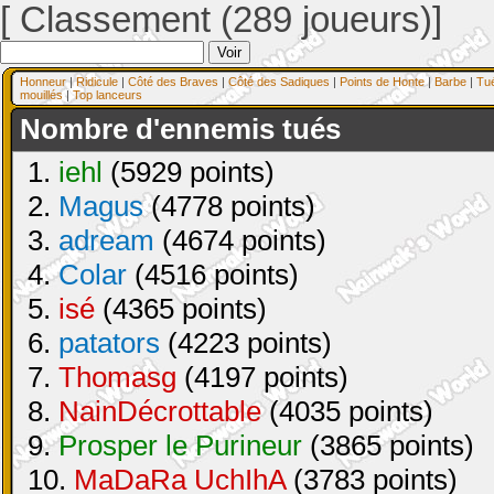
[ Classement (289 joueurs)]
Honneur
|
Ridicule
|
Côté des Braves
|
Côté des Sadiques
|
Points de Honte
|
Barbe
|
Tu
mouillés
|
Top lanceurs
Nombre d'ennemis tués
1.
iehl
(5929 points)
2.
Magus
(4778 points)
3.
adream
(4674 points)
4.
Colar
(4516 points)
5.
isé
(4365 points)
6.
patators
(4223 points)
7.
Thomasg
(4197 points)
8.
NainDécrottable
(4035 points)
9.
Prosper le Purineur
(3865 points)
10.
MaDaRa UchIhA
(3783 points)